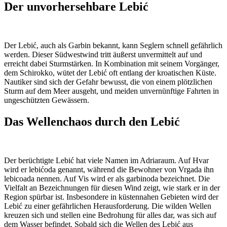
Der unvorhersehbare Lebić
Der Lebić, auch als Garbin bekannt, kann Seglern schnell gefährlich
werden. Dieser Südwestwind tritt äußerst unvermittelt auf und
erreicht dabei Sturmstärken. In Kombination mit seinem Vorgänger,
dem Schirokko, wütet der Lebić oft entlang der kroatischen Küste.
Nautiker sind sich der Gefahr bewusst, die von einem plötzlichen
Sturm auf dem Meer ausgeht, und meiden unvernünftige Fahrten in
ungeschützten Gewässern.
Das Wellenchaos durch den Lebić
Der berüchtigte Lebić hat viele Namen im Adriaraum. Auf Hvar
wird er lebićoda genannt, während die Bewohner von Vrgada ihn
lebicoada nennen. Auf Vis wird er als garbinoda bezeichnet. Die
Vielfalt an Bezeichnungen für diesen Wind zeigt, wie stark er in der
Region spürbar ist. Insbesondere in küstennahen Gebieten wird der
Lebić zu einer gefährlichen Herausforderung. Die wilden Wellen
kreuzen sich und stellen eine Bedrohung für alles dar, was sich auf
dem Wasser befindet. Sobald sich die Wellen des Lebić aus