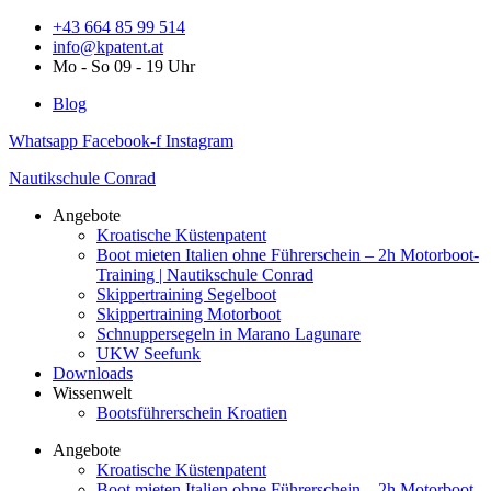
Zum
+43 664 85 99 514
Inhalt
info@kpatent.at
springen
Mo - So 09 - 19 Uhr
Blog
Whatsapp
Facebook-f
Instagram
Nautikschule Conrad
Angebote
Kroatische Küstenpatent
Boot mieten Italien ohne Führerschein – 2h Motorboot-
Training | Nautikschule Conrad
Skippertraining Segelboot
Skippertraining Motorboot
Schnuppersegeln in Marano Lagunare
UKW Seefunk
Downloads
Wissenwelt
Bootsführerschein Kroatien
Angebote
Kroatische Küstenpatent
Boot mieten Italien ohne Führerschein – 2h Motorboot-