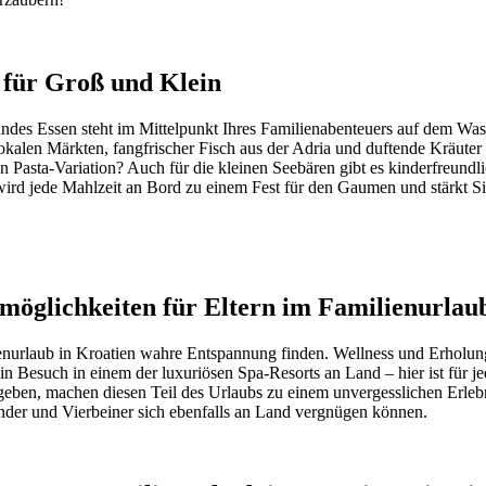
 für Groß und Klein
ndes Essen steht im Mittelpunkt Ihres Familienabenteuers auf dem Wass
alen Märkten, fangfrischer Fisch aus der Adria und duftende Kräuter l
Pasta-Variation? Auch für die kleinen Seebären gibt es kinderfreundli
ird jede Mahlzeit an Bord zu einem Fest für den Gaumen und stärkt Si
möglichkeiten für Eltern im Familienurlau
enurlaub in Kroatien wahre Entspannung finden. Wellness und Erholung
 Besuch in einem der luxuriösen Spa-Resorts an Land – hier ist für j
ugeben, machen diesen Teil des Urlaubs zu einem unvergesslichen Erleb
nder und Vierbeiner sich ebenfalls an Land vergnügen können.