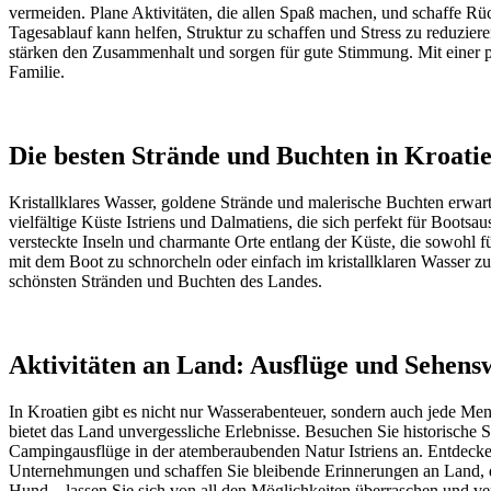
vermeiden. Plane Aktivitäten, die allen Spaß machen, und schaffe Rüc
Tagesablauf kann helfen, Struktur zu schaffen und Stress zu reduzi
stärken den Zusammenhalt und sorgen für gute Stimmung. Mit einer 
Familie.
Die besten Strände und Buchten in Kroati
Kristallklares Wasser, goldene Strände und malerische Buchten erwar
vielfältige Küste Istriens und Dalmatiens, die sich perfekt für Boots
versteckte Inseln und charmante Orte entlang der Küste, die sowohl 
mit dem Boot zu schnorcheln oder einfach im kristallklaren Wasser 
schönsten Stränden und Buchten des Landes.
Aktivitäten an Land: Ausflüge und Sehensw
In Kroatien gibt es nicht nur Wasserabenteuer, sondern auch jede Me
bietet das Land unvergessliche Erlebnisse. Besuchen Sie historische 
Campingausflüge in der atemberaubenden Natur Istriens an. Entdecken
Unternehmungen und schaffen Sie bleibende Erinnerungen an Land, di
Hund – lassen Sie sich von all den Möglichkeiten überraschen und ve