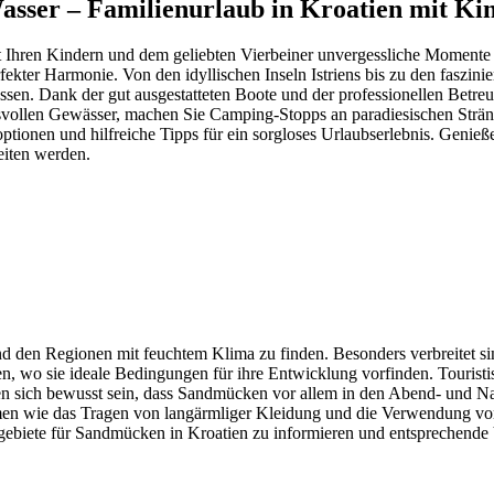
asser – Familienurlaub in Kroatien mit K
mit Ihren Kindern und dem geliebten Vierbeiner unvergessliche Momente
kter Harmonie. Von den idyllischen Inseln Istriens bis zu den faszini
assen. Dank der gut ausgestatteten Boote und der professionellen Bet
vollen Gewässer, machen Sie Camping-Stopps an paradiesischen Stränd
optionen und hilfreiche Tipps für ein sorgloses Urlaubserlebnis. Genie
eiten werden.
 den Regionen mit feuchtem Klima zu finden. Besonders verbreitet sin
n, wo sie ideale Bedingungen für ihre Entwicklung vorfinden. Touristi
en sich bewusst sein, dass Sandmücken vor allem in den Abend- und Na
n wie das Tragen von langärmliger Kleidung und die Verwendung von
sikogebiete für Sandmücken in Kroatien zu informieren und entsprechend