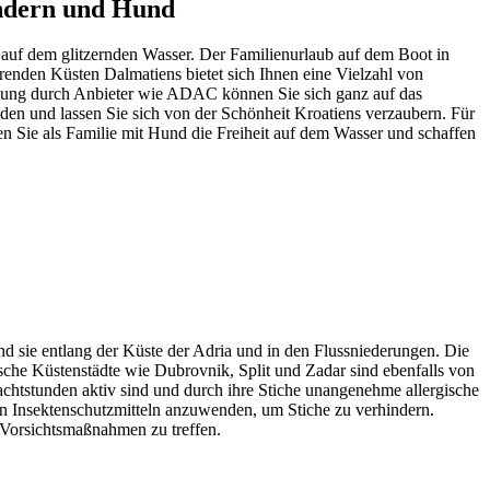
indern und Hund
 auf dem glitzernden Wasser. Der Familienurlaub auf dem Boot in
erenden Küsten Dalmatiens bietet sich Ihnen eine Vielzahl von
reuung durch Anbieter wie ADAC können Sie sich ganz auf das
en und lassen Sie sich von der Schönheit Kroatiens verzaubern. Für
ßen Sie als Familie mit Hund die Freiheit auf dem Wasser und schaffen
d sie entlang der Küste der Adria und in den Flussniederungen. Die
sche Küstenstädte wie Dubrovnik, Split und Zadar sind ebenfalls von
chtstunden aktiv sind und durch ihre Stiche unangenehme allergische
 Insektenschutzmitteln anzuwenden, um Stiche zu verhindern.
e Vorsichtsmaßnahmen zu treffen.