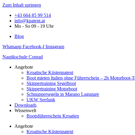
Zum Inhalt springen
+43 664 85 99 514
info@kpatent.at
Mo - So 09 - 19 Uhr
Blog
Whatsapp
Facebook-f
Instagram
Nautikschule Conrad
Angebote
Kroatische Küstenpatent
Boot mieten Italien ohne Führerschein – 2h Motorboot-T
Skippertraining Segelboot
Skippertraining Motorboot
Schnuppersegeln in Marano Lagunare
UKW Seefunk
Downloads
Wissenwelt
Bootsführerschein Kroatien
Angebote
Kroatische Küstenpatent