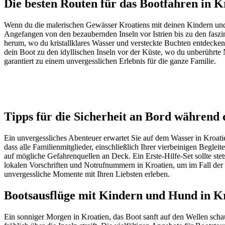
Die besten Routen für das Bootfahren in 
Wenn du die malerischen Gewässer Kroatiens mit deinen Kindern und d
Angefangen von den bezaubernden Inseln vor Istrien bis zu den faszi
herum, wo du kristallklares Wasser und versteckte Buchten entdecken
dein Boot zu den idyllischen Inseln vor der Küste, wo du unberührte
garantiert zu einem unvergesslichen Erlebnis für die ganze Familie.
Tipps für die Sicherheit an Bord während
Ein unvergessliches Abenteuer erwartet Sie auf dem Wasser in Kroatien
dass alle Familienmitglieder, einschließlich Ihrer vierbeinigen Begle
auf mögliche Gefahrenquellen an Deck. Ein Erste-Hilfe-Set sollte ste
lokalen Vorschriften und Notrufnummern in Kroatien, um im Fall der 
unvergessliche Momente mit Ihren Liebsten erleben.
Bootsausflüge mit Kindern und Hund in K
Ein sonniger Morgen in Kroatien, das Boot sanft auf den Wellen scha