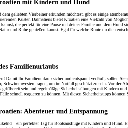
Kroatien mit Kindern und Hund
em geliebten Vierbeiner erkunden möchtest, gibt es einige atemberaube
nierenden Küsten Dalmatiens bietet Kroatien eine Vielzahl von Möglic
 kannst, die perfekt für eine Pause mit deiner Familie und dem Hund s
 Natur und Ruhe genießen kannst. Egal für welche Route du dich entsc
 des Familienurlaubs
! Damit Ihr Familienurlaub sicher und entspannt verläuft, sollten Sie ei
iter, Schwimmwesten tragen, um im Notfall geschützt zu sein. Vor der A
ts griffbereit sein und regelmäßige Sicherheitsübungen mit Kindern und
Fälle schnell reagieren zu können. Mit diesen Sicherheitstipps können
roatien: Abenteuer und Entspannung
ukelnd – ein perfekter Tag für Bootsausflüge mit Kindern und Hund. E