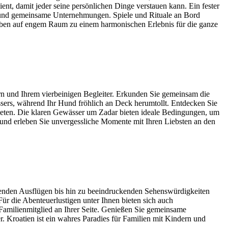
nt, damit jeder seine persönlichen Dinge verstauen kann. Ein fester
nd und gemeinsame Unternehmungen. Spiele und Rituale an Bord
eben auf engem Raum zu einem harmonischen Erlebnis für die ganze
ern und Ihrem vierbeinigen Begleiter. Erkunden Sie gemeinsam die
Wassers, während Ihr Hund fröhlich an Deck herumtollt. Entdecken Sie
 bieten. Die klaren Gewässer um Zadar bieten ideale Bedingungen, um
 und erleben Sie unvergessliche Momente mit Ihren Liebsten an den
erenden Ausflügen bis hin zu beeindruckenden Sehenswürdigkeiten
Für die Abenteuerlustigen unter Ihnen bieten sich auch
 Familienmitglied an Ihrer Seite. Genießen Sie gemeinsame
 Kroatien ist ein wahres Paradies für Familien mit Kindern und