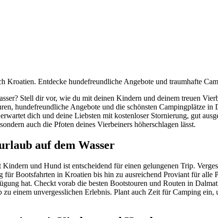
ch Kroatien. Entdecke hundefreundliche Angebote und traumhafte Camp
ser? Stell dir vor, wie du mit deinen Kindern und deinem treuen Vier
ouren, hundefreundliche Angebote und die schönsten Campingplätze in Da
 erwartet dich und deine Liebsten mit kostenloser Stornierung, gut aus
 sondern auch die Pfoten deines Vierbeiners höherschlagen lässt.
nurlaub auf dem Wasser
Kindern und Hund ist entscheidend für einen gelungenen Trip. Vergesst 
für Bootsfahrten in Kroatien bis hin zu ausreichend Proviant für alle P
rfügung hat. Checkt vorab die besten Bootstouren und Routen in Dalmati
u einem unvergesslichen Erlebnis. Plant auch Zeit für Camping ein, um