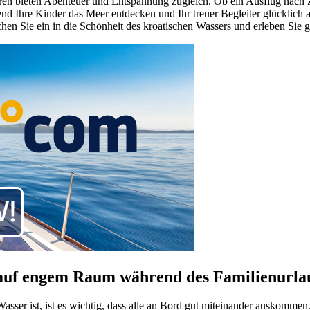
touren bieten Abenteuer und Entspannung zugleich. Ob ein Ausflug nach Z
nd Ihre Kinder das Meer entdecken und Ihr treuer Begleiter glücklich 
uchen Sie ein in die Schönheit des kroatischen Wassers und erleben Si
 auf engem Raum während des Familienurla
ser ist, ist es wichtig, dass alle an Bord gut miteinander auskommen