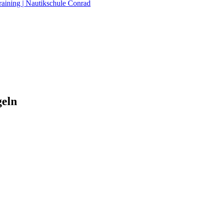
raining | Nautikschule Conrad
geln