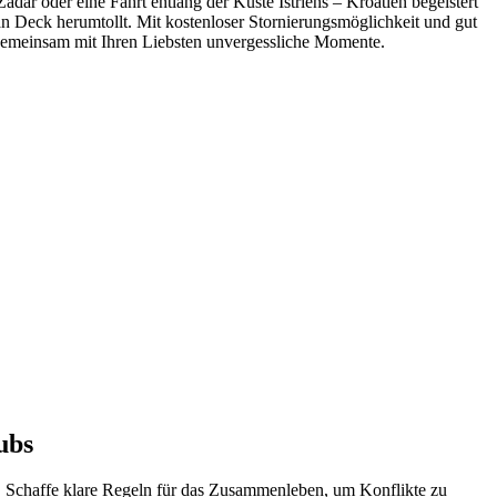
adar oder eine Fahrt entlang der Küste Istriens – Kroatien begeistert
an Deck herumtollt. Mit kostenloser Stornierungsmöglichkeit und gut
e gemeinsam mit Ihren Liebsten unvergessliche Momente.
ubs
. Schaffe klare Regeln für das Zusammenleben, um Konflikte zu