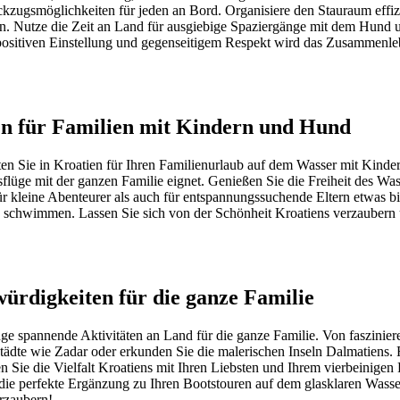
kzugsmöglichkeiten für jeden an Bord. Organisiere den Stauraum effizie
eren. Nutze die Zeit an Land für ausgiebige Spaziergänge mit dem Hu
positiven Einstellung und gegenseitigem Respekt wird das Zusammenl
en für Familien mit Kindern und Hund
ten Sie in Kroatien für Ihren Familienurlaub auf dem Wasser mit Kind
ausflüge mit der ganzen Familie eignet. Genießen Sie die Freiheit des 
für kleine Abenteurer als auch für entspannungssuchende Eltern etwas
zu schwimmen. Lassen Sie sich von der Schönheit Kroatiens verzaubern
ürdigkeiten für die ganze Familie
nge spannende Aktivitäten an Land für die ganze Familie. Von faszini
Städte wie Zadar oder erkunden Sie die malerischen Inseln Dalmatiens. 
 Sie die Vielfalt Kroatiens mit Ihren Liebsten und Ihrem vierbeinigen
e perfekte Ergänzung zu Ihren Bootstouren auf dem glasklaren Wasser.
rzaubern!