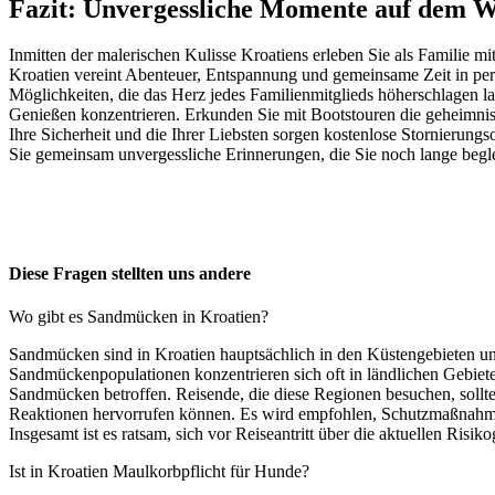
Fazit: Unvergessliche Momente auf dem W
Inmitten der malerischen Kulisse Kroatiens erleben Sie als Familie 
Kroatien vereint Abenteuer, Entspannung und gemeinsame Zeit in perfe
Möglichkeiten, die das Herz jedes Familienmitglieds höherschlagen l
Genießen konzentrieren. Erkunden Sie mit Bootstouren die geheimnis
Ihre Sicherheit und die Ihrer Liebsten sorgen kostenlose Stornierungs
Sie gemeinsam unvergessliche Erinnerungen, die Sie noch lange begl
Diese Fragen stellten uns andere
Wo gibt es Sandmücken in Kroatien?
Sandmücken sind in Kroatien hauptsächlich in den Küstengebieten und
Sandmückenpopulationen konzentrieren sich oft in ländlichen Gebiete
Sandmücken betroffen. Reisende, die diese Regionen besuchen, sollt
Reaktionen hervorrufen können. Es wird empfohlen, Schutzmaßnahme
Insgesamt ist es ratsam, sich vor Reiseantritt über die aktuellen Ri
Ist in Kroatien Maulkorbpflicht für Hunde?