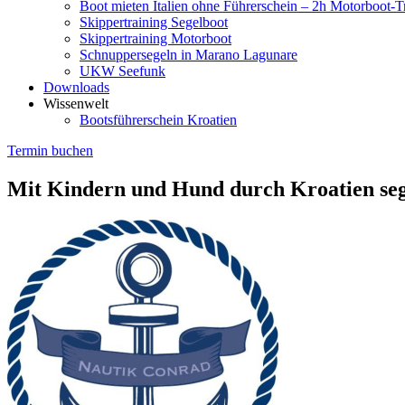
Boot mieten Italien ohne Führerschein – 2h Motorboot-T
Skippertraining Segelboot
Skippertraining Motorboot
Schnuppersegeln in Marano Lagunare
UKW Seefunk
Downloads
Wissenwelt
Bootsführerschein Kroatien
Termin buchen
Mit Kindern und Hund durch Kroatien se