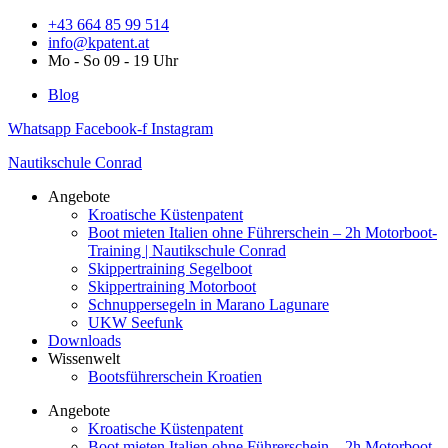
Zum
+43 664 85 99 514
Inhalt
info@kpatent.at
springen
Mo - So 09 - 19 Uhr
Blog
Whatsapp
Facebook-f
Instagram
Nautikschule Conrad
Angebote
Kroatische Küstenpatent
Boot mieten Italien ohne Führerschein – 2h Motorboot-
Training | Nautikschule Conrad
Skippertraining Segelboot
Skippertraining Motorboot
Schnuppersegeln in Marano Lagunare
UKW Seefunk
Downloads
Wissenwelt
Bootsführerschein Kroatien
Angebote
Kroatische Küstenpatent
Boot mieten Italien ohne Führerschein – 2h Motorboot-