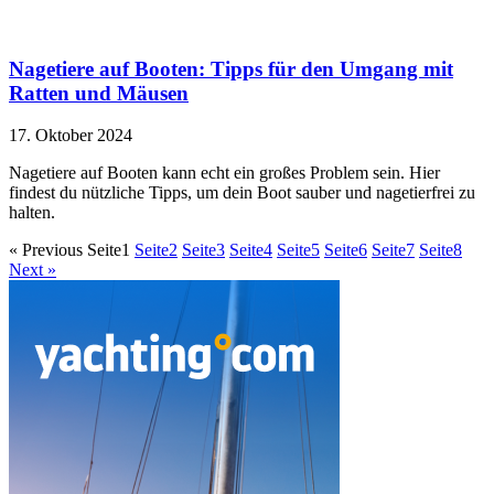
Nagetiere auf Booten: Tipps für den Umgang mit
Ratten und Mäusen
17. Oktober 2024
Nagetiere auf Booten kann echt ein großes Problem sein. Hier
findest du nützliche Tipps, um dein Boot sauber und nagetierfrei zu
halten.
« Previous
Seite
1
Seite
2
Seite
3
Seite
4
Seite
5
Seite
6
Seite
7
Seite
8
Next »