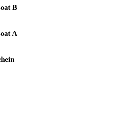
Boat B
Boat A
hein