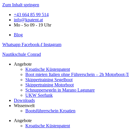
Zum Inhalt springen
+43 664 85 99 514
info@kpatent.at
Mo - So 09 - 19 Uhr
Blog
Whatsapp
Facebook-f
Instagram
Nautikschule Conrad
Angebote
Kroatische Küstenpatent
Boot mieten Italien ohne Führerschein – 2h Motorboot-T
Skippertraining Segelboot
Skippertraining Motorboot
Schnuppersegeln in Marano Lagunare
UKW Seefunk
Downloads
Wissenwelt
Bootsführerschein Kroatien
Angebote
Kroatische Küstenpatent