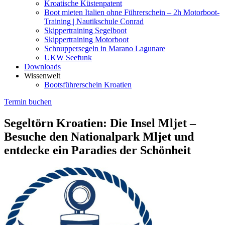
Kroatische Küstenpatent
Boot mieten Italien ohne Führerschein – 2h Motorboot-
Training | Nautikschule Conrad
Skippertraining Segelboot
Skippertraining Motorboot
Schnuppersegeln in Marano Lagunare
UKW Seefunk
Downloads
Wissenwelt
Bootsführerschein Kroatien
Termin buchen
Segeltörn Kroatien: Die Insel Mljet –
Besuche den Nationalpark Mljet und
entdecke ein Paradies der Schönheit