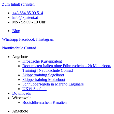
Zum Inhalt springen
+43 664 85 99 514
info@kpatent.at
Mo - So 09 - 19 Uhr
Blog
Whatsapp
Facebook-f
Instagram
Nautikschule Conrad
Angebote
Kroatische Küstenpatent
Boot mieten Italien ohne Führerschein – 2h Motorboot-
Training | Nautikschule Conrad
Skippertraining Segelboot
Skippertraining Motorboot
Schnuppersegeln in Marano Lagunare
UKW Seefunk
Downloads
Wissenwelt
Bootsführerschein Kroatien
Angebote