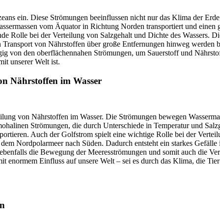
ns ein. Diese Strömungen beeinflussen nicht nur das Klima der Erde, 
ssermassen vom Äquator in Richtung Norden transportiert und einen g
nde Rolle bei der Verteilung von Salzgehalt und Dichte des Wassers. D
Transport von Nährstoffen über große Entfernungen hinweg werden be
gig von den oberflächennahen Strömungen, um Sauerstoff und Nährstoff
t unserer Welt ist.
on Nährstoffen im Wasser
eilung von Nährstoffen im Wasser. Die Strömungen bewegen Wassermass
hermohalinen Strömungen, die durch Unterschiede in Temperatur und Sa
ortieren. Auch der Golfstrom spielt eine wichtige Rolle bei der Verteil
m Nordpolarmeer nach Süden. Dadurch entsteht ein starkes Gefälle in
n ebenfalls die Bewegung der Meeresströmungen und somit auch die Ver
it enormem Einfluss auf unsere Welt – sei es durch das Klima, die Tie
en