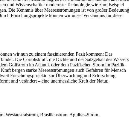
nnen und Wissenschaftler modernste Technologie wie zum Beispiel
gen. Die Kenntnis über Meeresströmungen ist von großer Bedeutung
rch Forschungsprojekte können wir unser Verständnis für diese
können wir nun zu einem faszinierenden Fazit kommen: Das
ndet. Die Corioliskraft, die Dichte und der Salzgehalt des Wassers
dem Golfstrom im Atlantik oder dem Pazifischen Strom im Pazifik,
men Kraft bergen starke Meeresströmungen auch Gefahren für Mensch
ltweit Forschungsprojekte zur Überwachung und Erforschung
ormt und verändert – eine unermessliche Kraft der Natur.
, Westaustralstrom, Brasilienstrom, Agulhas-Strom,