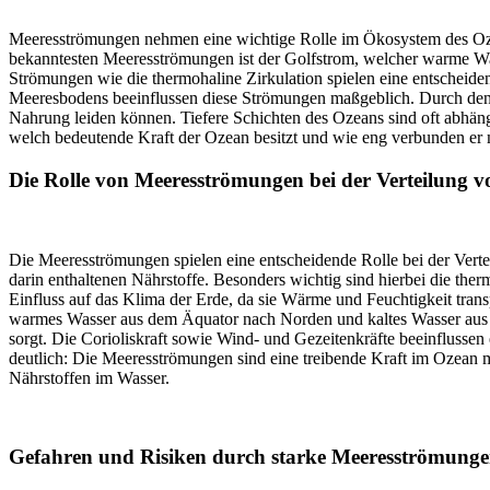
Meeresströmungen nehmen eine wichtige Rolle im Ökosystem des Ozea
bekanntesten Meeresströmungen ist der Golfstrom, welcher warme Wa
Strömungen wie die thermohaline Zirkulation spielen eine entscheide
Meeresbodens beeinflussen diese Strömungen maßgeblich. Durch den 
Nahrung leiden können. Tiefere Schichten des Ozeans sind oft abhän
welch bedeutende Kraft der Ozean besitzt und wie eng verbunden er mi
Die Rolle von Meeresströmungen bei der Verteilung v
Die Meeresströmungen spielen eine entscheidende Rolle bei der Vert
darin enthaltenen Nährstoffe. Besonders wichtig sind hierbei die t
Einfluss auf das Klima der Erde, da sie Wärme und Feuchtigkeit transp
warmes Wasser aus dem Äquator nach Norden und kaltes Wasser aus de
sorgt. Die Corioliskraft sowie Wind- und Gezeitenkräfte beeinflusse
deutlich: Die Meeresströmungen sind eine treibende Kraft im Ozean m
Nährstoffen im Wasser.
Gefahren und Risiken durch starke Meeresströmung