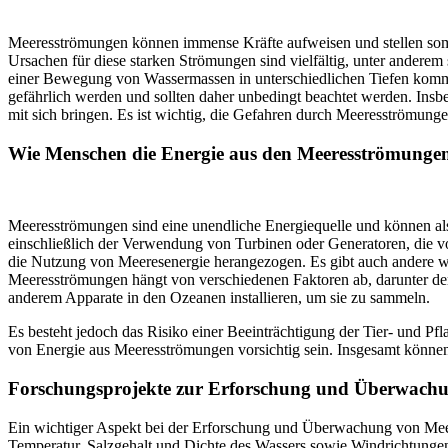
Meeresströmungen können immense Kräfte aufweisen und stellen somit
Ursachen für diese starken Strömungen sind vielfältig, unter anderem 
einer Bewegung von Wassermassen in unterschiedlichen Tiefen kommt
gefährlich werden und sollten daher unbedingt beachtet werden. Insbe
mit sich bringen. Es ist wichtig, die Gefahren durch Meeresströmun
Wie Menschen die Energie aus den Meeresströmunge
Meeresströmungen sind eine unendliche Energiequelle und können al
einschließlich der Verwendung von Turbinen oder Generatoren, die vo
die Nutzung von Meeresenergie herangezogen. Es gibt auch andere w
Meeresströmungen hängt von verschiedenen Faktoren ab, darunter der
anderem Apparate in den Ozeanen installieren, um sie zu sammeln.
Es besteht jedoch das Risiko einer Beeinträchtigung der Tier- und
von Energie aus Meeresströmungen vorsichtig sein. Insgesamt können w
Forschungsprojekte zur Erforschung und Überwachu
Ein wichtiger Aspekt bei der Erforschung und Überwachung von Meer
Temperatur, Salzgehalt und Dichte des Wassers sowie Windrichtungen 