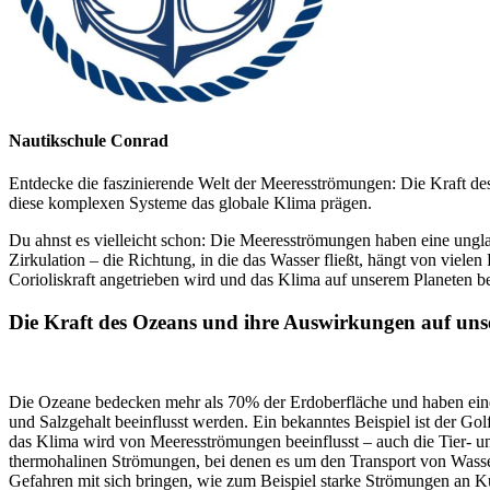
Nautikschule Conrad
Entdecke die faszinierende Welt der Meeresströmungen: Die Kraft des
diese komplexen Systeme das globale Klima prägen.
Du ahnst es vielleicht schon: Die Meeresströmungen haben eine ungl
Zirkulation – die Richtung, in die das Wasser fließt, hängt von vie
Corioliskraft angetrieben wird und das Klima auf unserem Planeten bee
Die Kraft des Ozeans und ihre Auswirkungen auf uns
Die Ozeane bedecken mehr als 70% der Erdoberfläche und haben eine
und Salzgehalt beeinflusst werden. Ein bekanntes Beispiel ist der Go
das Klima wird von Meeresströmungen beeinflusst – auch die Tier- u
thermohalinen Strömungen, bei denen es um den Transport von Wass
Gefahren mit sich bringen, wie zum Beispiel starke Strömungen an K