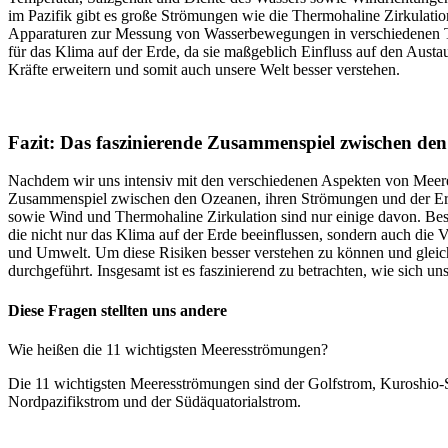
im Pazifik gibt es große Strömungen wie die Thermohaline Zirkulati
Apparaturen zur Messung von Wasserbewegungen in verschiedenen Ti
für das Klima auf der Erde, da sie maßgeblich Einfluss auf den Au
Kräfte erweitern und somit auch unsere Welt besser verstehen.
Fazit: Das faszinierende Zusammenspiel zwischen de
Nachdem wir uns intensiv mit den verschiedenen Aspekten von Meere
Zusammenspiel zwischen den Ozeanen, ihren Strömungen und der Erde i
sowie Wind und Thermohaline Zirkulation sind nur einige davon. Bes
die nicht nur das Klima auf der Erde beeinflussen, sondern auch die
und Umwelt. Um diese Risiken besser verstehen zu können und glei
durchgeführt. Insgesamt ist es faszinierend zu betrachten, wie sich
Diese Fragen stellten uns andere
Wie heißen die 11 wichtigsten Meeresströmungen?
Die 11 wichtigsten Meeresströmungen sind der Golfstrom, Kuroshio-S
Nordpazifikstrom und der Südäquatorialstrom.