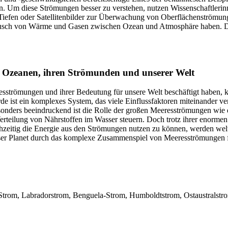
on. Um diese Strömungen besser zu verstehen, nutzen Wissenschaftleri
efen oder Satellitenbilder zur Überwachung von Oberflächenströmun
stausch von Wärme und Gasen zwischen Ozean und Atmosphäre haben. Du
n Ozeanen, ihren Strömunden und unserer Welt
sströmungen und ihrer Bedeutung für unsere Welt beschäftigt haben, 
st ein komplexes System, das viele Einflussfaktoren miteinander verbi
onders beeindruckend ist die Rolle der großen Meeresströmungen wie 
 Verteilung von Nährstoffen im Wasser steuern. Doch trotz ihrer enor
chzeitig die Energie aus den Strömungen nutzen zu können, werden we
 unser Planet durch das komplexe Zusammenspiel von Meeresströmungen f
trom, Labradorstrom, Benguela-Strom, Humboldtstrom, Ostaustralstrom