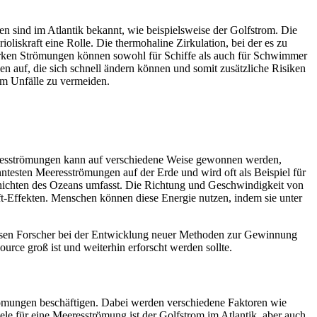
 sind im Atlantik bekannt, wie beispielsweise der Golfstrom. Die
oliskraft eine Rolle. Die thermohaline Zirkulation, bei der es zu
arken Strömungen können sowohl für Schiffe als auch für Schwimmer
n auf, die sich schnell ändern können und somit zusätzliche Risiken
um Unfälle zu vermeiden.
eresströmungen kann auf verschiedene Weise gewonnen werden,
testen Meeresströmungen auf der Erde und wird oft als Beispiel für
chichten des Ozeans umfasst. Die Richtung und Geschwindigkeit von
t-Effekten. Menschen können diese Energie nutzen, indem sie unter
üssen Forscher bei der Entwicklung neuer Methoden zur Gewinnung
rce groß ist und weiterhin erforscht werden sollte.
römungen beschäftigen. Dabei werden verschiedene Faktoren wie
le für eine Meeresströmung ist der Golfstrom im Atlantik, aber auch