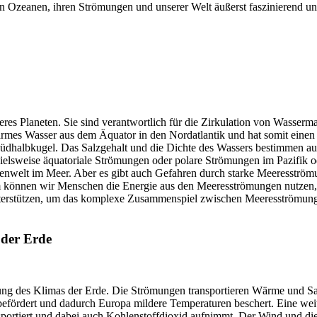
n Ozeanen, ihren Strömungen und unserer Welt äußerst faszinierend u
eres Planeten. Sie sind verantwortlich für die Zirkulation von Wasser
rmes Wasser aus dem Äquator in den Nordatlantik und hat somit einen g
Südhalbkugel. Das Salzgehalt und die Dichte des Wassers bestimmen a
elsweise äquatoriale Strömungen oder polare Strömungen im Pazifik od
nzenwelt im Meer. Aber es gibt auch Gefahren durch starke Meeresströ
 können wir Menschen die Energie aus den Meeresströmungen nutzen,
 unterstützen, um das komplexe Zusammenspiel zwischen Meeresströmun
 der Erde
ng des Klimas der Erde. Die Strömungen transportieren Wärme und Salz,
efördert und dadurch Europa mildere Temperaturen beschert. Eine weit
nsportiert und dabei auch Kohlenstoffdioxid aufnimmt. Der Wind und die 