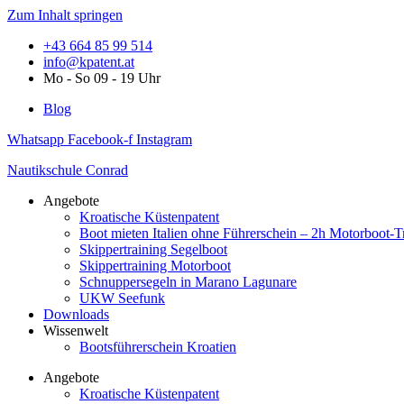
Zum Inhalt springen
+43 664 85 99 514
info@kpatent.at
Mo - So 09 - 19 Uhr
Blog
Whatsapp
Facebook-f
Instagram
Nautikschule Conrad
Angebote
Kroatische Küstenpatent
Boot mieten Italien ohne Führerschein – 2h Motorboot-T
Skippertraining Segelboot
Skippertraining Motorboot
Schnuppersegeln in Marano Lagunare
UKW Seefunk
Downloads
Wissenwelt
Bootsführerschein Kroatien
Angebote
Kroatische Küstenpatent