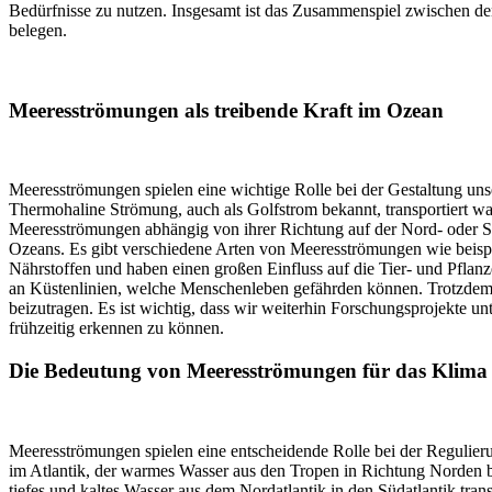
Bedürfnisse zu nutzen. Insgesamt ist das Zusammenspiel zwischen de
belegen.
Meeresströmungen als treibende Kraft im Ozean
Meeresströmungen spielen eine wichtige Rolle bei der Gestaltung uns
Thermohaline Strömung, auch als Golfstrom bekannt, transportiert wa
Meeresströmungen abhängig von ihrer Richtung auf der Nord- oder 
Ozeans. Es gibt verschiedene Arten von Meeresströmungen wie beispi
Nährstoffen und haben einen großen Einfluss auf die Tier- und Pfla
an Küstenlinien, welche Menschenleben gefährden können. Trotzdem
beizutragen. Es ist wichtig, dass wir weiterhin Forschungsprojekte
frühzeitig erkennen zu können.
Die Bedeutung von Meeresströmungen für das Klima
Meeresströmungen spielen eine entscheidende Rolle bei der Regulieru
im Atlantik, der warmes Wasser aus den Tropen in Richtung Norden b
tiefes und kaltes Wasser aus dem Nordatlantik in den Südatlantik tra