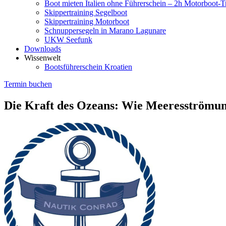
Boot mieten Italien ohne Führerschein – 2h Motorboot-T
Skippertraining Segelboot
Skippertraining Motorboot
Schnuppersegeln in Marano Lagunare
UKW Seefunk
Downloads
Wissenwelt
Bootsführerschein Kroatien
Termin buchen
Die Kraft des Ozeans: Wie Meeresströmu