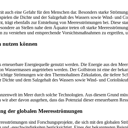
 auch eine Gefahr für den Menschen dar. Besonders starke Strömungen
spielen die Dichte und der Salzgehalt des Wassers sowie Wind- und Cori
, trägt ebenfalls zur Entstehung von Meeresströmungen bei. Diese st
sondere an Stellen nahe dem Äquator treten oft starke Meeresströmunge
gen zu verstehen und entsprechende Vorsichtsmaßnahmen zu ergreifen, 
n nutzen können
s erneuerbare Energiequelle genutzt werden. Die Energie aus den Me
n Wassermassen angetrieben werden. Der Golfstrom ist eine der bekann
ichtige Strömungen wie den Thermohalinen Zirkulation, die tiefere S
 Dichte und dem Salzgehalt des Wassers sowie Wind- und Corioliskraf
 Pflanzenwelt im Meer durch solche Technologien. Aus diesem Grund m
ir aber davon ausgehen, dass das Potenzial dieser erneuerbaren Ressou
ng der globalen Meeresströmungen
esströmungen sind Forschungsprojekte, die sich mit den globalen St
und -geschwindigkeiten berücksichtigt. Eines der bekanntesten Beispie