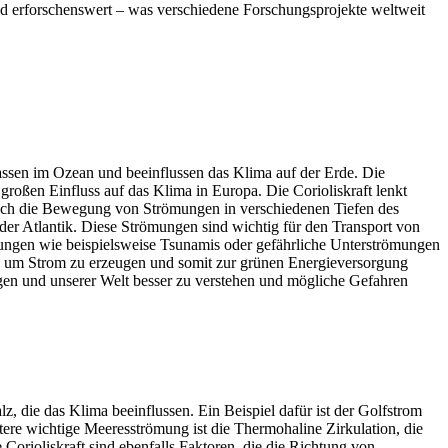
nd erforschenswert – was verschiedene Forschungsprojekte weltweit
massen im Ozean und beeinflussen das Klima auf der Erde. Die
roßen Einfluss auf das Klima in Europa. Die Corioliskraft lenkt
uch die Bewegung von Strömungen in verschiedenen Tiefen des
er Atlantik. Diese Strömungen sind wichtig für den Transport von
mungen wie beispielsweise Tsunamis oder gefährliche Unterströmungen
 um Strom zu erzeugen und somit zur grünen Energieversorgung
gen und unserer Welt besser zu verstehen und mögliche Gefahren
 die das Klima beeinflussen. Ein Beispiel dafür ist der Golfstrom
ere wichtige Meeresströmung ist die Thermohaline Zirkulation, die
Corioliskraft sind ebenfalls Faktoren, die die Richtung von