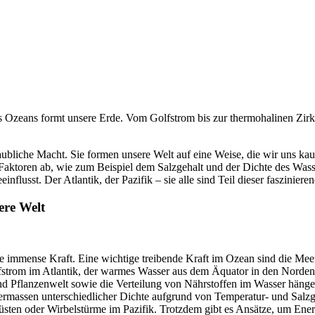
 Ozeans formt unsere Erde. Vom Golfstrom bis zur thermohalinen Zirku
aubliche Macht. Sie formen unsere Welt auf eine Weise, die wir uns ka
len Faktoren ab, wie zum Beispiel dem Salzgehalt und der Dichte des Wa
influsst. Der Atlantik, der Pazifik – sie alle sind Teil dieser faszinie
ere Welt
 immense Kraft. Eine wichtige treibende Kraft im Ozean sind die Mee
lfstrom im Atlantik, der warmes Wasser aus dem Äquator in den Norden 
nd Pflanzenwelt sowie die Verteilung von Nährstoffen im Wasser hänge
ermassen unterschiedlicher Dichte aufgrund von Temperatur- und Sal
üsten oder Wirbelstürme im Pazifik. Trotzdem gibt es Ansätze, um Ene