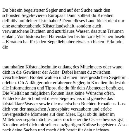
Du bist ein begeisterter Segler und auf der Suche nach den
schönsten Segelrevieren Europas? Dann solltest du Kroatien
definitiv auf deiner Liste haben! Denn dieses Land bietet nicht nur
eine atemberaubende Küstenlandschaft, sondern auch
verwunschene Buchten und azurblaues Wasser, das zum Träumen
einlädt. Von historischen Hafenstädten bis hin zu idyllischen Inseln
– Kroatien hat für jeden Segelliebhaber etwas zu bieten. Erkunde
die
traumhaften Küstenabschnitte entlang des Mittelmeers oder wage
dich in die Gewässer der Adria. Dabei kannst du zwischen
verschiedenen Booten wählen und einen unvergesslichen Segeltörn
erleben. Ob Anfänger oder erfahrener Segler, in Kroatien findest du
alle Informationen und Tipps, die du für dein Abenteuer benötigst.
Die Vielfalt an möglichen Routen lässt keine Wünsche offen.
Entdecke die Schönheit dieses Segelreviers und genieße das
kristallklare Wasser sowie die malerischen Buchten Kroatiens. Lass
dich von der magischen Atmosphäre verzaubern und erlebe
unvergessliche Momente auf dem Meer. Egal ob du lieber im
Mittelmeer segeln möchtest oder doch eher die Ostsee bevorzugst –
Kroatien wird dich mit seiner einzigartigen Kulisse begeistern. Also
pack deine Sachen und mach dich bereit für dein nächstes