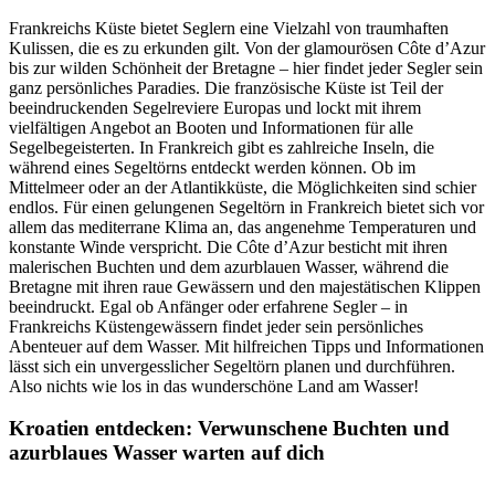
Frankreichs Küste bietet Seglern eine Vielzahl von traumhaften
Kulissen, die es zu erkunden gilt. Von der glamourösen Côte d’Azur
bis zur wilden Schönheit der Bretagne – hier findet jeder Segler sein
ganz persönliches Paradies. Die französische Küste ist Teil der
beeindruckenden Segelreviere Europas und lockt mit ihrem
vielfältigen Angebot an Booten und Informationen für alle
Segelbegeisterten. In Frankreich gibt es zahlreiche Inseln, die
während eines Segeltörns entdeckt werden können. Ob im
Mittelmeer oder an der Atlantikküste, die Möglichkeiten sind schier
endlos. Für einen gelungenen Segeltörn in Frankreich bietet sich vor
allem das mediterrane Klima an, das angenehme Temperaturen und
konstante Winde verspricht. Die Côte d’Azur besticht mit ihren
malerischen Buchten und dem azurblauen Wasser, während die
Bretagne mit ihren raue Gewässern und den majestätischen Klippen
beeindruckt. Egal ob Anfänger oder erfahrene Segler – in
Frankreichs Küstengewässern findet jeder sein persönliches
Abenteuer auf dem Wasser. Mit hilfreichen Tipps und Informationen
lässt sich ein unvergesslicher Segeltörn planen und durchführen.
Also nichts wie los in das wunderschöne Land am Wasser!
Kroatien entdecken: Verwunschene Buchten und
azurblaues Wasser warten auf dich