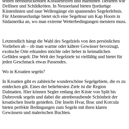
seinen beeindruckenden Korallenriffen und maritimen Tierarten wie
Delfinen und Schildkröten. In Neuseeland bieten fjordartige
Küstenlinien und raue Wellengänge ein spannendes Segelerlebnis.
Für Abenteuerlustige bietet sich eine Segeltour um Kap Hoorn in
Südamerika an, wo man extreme Wetterbedingungen meistern muss.
Letztendlich hängt die Wahl des Segelziels von den persönlichen
Vorlieben ab – ob man warme oder kältere Gewässer bevorzugt,
exotische Orte erkunden möchte oder lieber in heimatlichen
Gefilden segelt. Die Welt der Segelziele ist vielfältig und bietet für
jeden Geschmack etwas Passendes.
Wo in Kroatien segeln?
In Kroatien gibt es zahlreiche wunderschöne Segelgebiete, die es zu
entdecken gilt. Eines der beliebtesten Ziele ist die Region
Dalmatien. Hier können Segler entlang der Küste von Split bis
Dubrovnik segeln und dabei die atemberaubende Schönheit der
kroatischen Inseln genießen. Die Inseln Hvar, Brac und Korcula
bieten perfekte Bedingungen zum Segeln mit ihren klaren
Gewässern und malerischen Buchten.