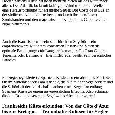
Doch Spaniens Küste hat noch mehr zu bieten als das Mittelmeer
allein. Der Atlantik lockt mit kräftigem Wind und hohen Wellen –
eine Herausforderung für erfahrene Segler. Die Costa de la Luz an
der südlichen Atlantikküste beeindruckt mit ihren endlosen
Sandstränden und den majestätischen Klippen des Cabo de Gata-
Níjar Naturparks.
Auch die Kanarischen Inseln sind für einen Segeltörn sehr
empfehlenswert. Mit ihrem konstanten Passatwind bieten sie
optimale Bedingungen für Langstreckensegler. Ob Gran Canaria,
Teneriffa oder Lanzarote – hier findet jeder Segler sein persönliches
Paradies.
Für Segelbegeisterte ist Spaniens Küste also ein absolutes Must-See.
Ob im Mittelmeer oder am Atlantik, die Vielfalt der Segelreviere und
die Schönheit der Landschaft machen einen Segeltörn entlang
Spaniens Küste zu einem unvergesslichen Erlebnis. Also schnapp
dir dein Boot und setze die Segel – das Abenteuer wartet!
Frankreichs Küste erkunden: Von der Côte d’Azur
bis zur Bretagne – Traumhafte Kulissen für Segler