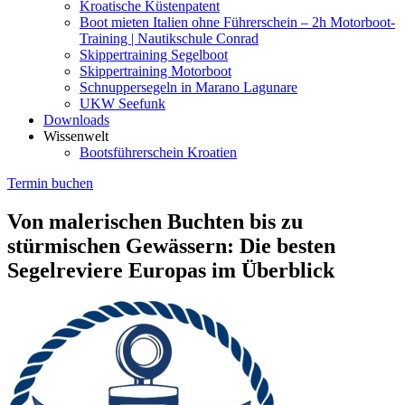
Kroatische Küstenpatent
Boot mieten Italien ohne Führerschein – 2h Motorboot-
Training | Nautikschule Conrad
Skippertraining Segelboot
Skippertraining Motorboot
Schnuppersegeln in Marano Lagunare
UKW Seefunk
Downloads
Wissenwelt
Bootsführerschein Kroatien
Termin buchen
Von malerischen Buchten bis zu
stürmischen Gewässern: Die besten
Segelreviere Europas im Überblick