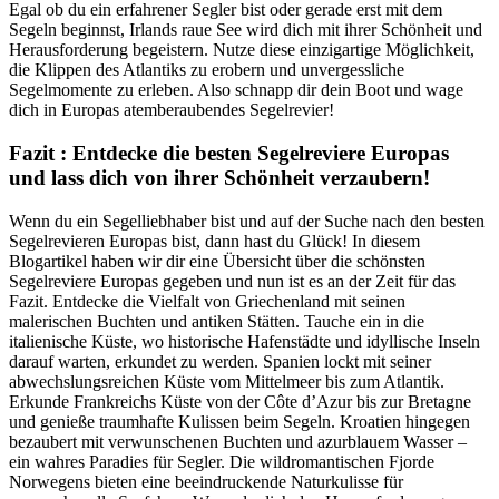
Egal ob du ein erfahrener Segler bist oder gerade erst mit dem
Segeln beginnst, Irlands raue See wird dich mit ihrer Schönheit und
Herausforderung begeistern. Nutze diese einzigartige Möglichkeit,
die Klippen des Atlantiks zu erobern und unvergessliche
Segelmomente zu erleben. Also schnapp dir dein Boot und wage
dich in Europas atemberaubendes Segelrevier!
Fazit : Entdecke die besten Segelreviere Europas
und lass dich von ihrer Schönheit verzaubern!
Wenn du ein Segelliebhaber bist und auf der Suche nach den besten
Segelrevieren Europas bist, dann hast du Glück! In diesem
Blogartikel haben wir dir eine Übersicht über die schönsten
Segelreviere Europas gegeben und nun ist es an der Zeit für das
Fazit. Entdecke die Vielfalt von Griechenland mit seinen
malerischen Buchten und antiken Stätten. Tauche ein in die
italienische Küste, wo historische Hafenstädte und idyllische Inseln
darauf warten, erkundet zu werden. Spanien lockt mit seiner
abwechslungsreichen Küste vom Mittelmeer bis zum Atlantik.
Erkunde Frankreichs Küste von der Côte d’Azur bis zur Bretagne
und genieße traumhafte Kulissen beim Segeln. Kroatien hingegen
bezaubert mit verwunschenen Buchten und azurblauem Wasser –
ein wahres Paradies für Segler. Die wildromantischen Fjorde
Norwegens bieten eine beeindruckende Naturkulisse für