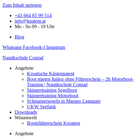
Zum Inhalt springen
+43 664 85 99 514
info@kpatent.at
Mo - So 09 - 19 Uhr
Blog
Whatsapp
Facebook-f
Instagram
Nautikschule Conrad
Angebote
Kroatische Küstenpatent
Boot mieten Italien ohne Führerschein – 2h Motorboot-
Training | Nautikschule Conrad
Skippertraining Segelboot
Skippertraining Motorboot
Schnuppersegeln in Marano Lagunare
UKW Seefunk
Downloads
Wissenwelt
Bootsführerschein Kroatien
Angebote