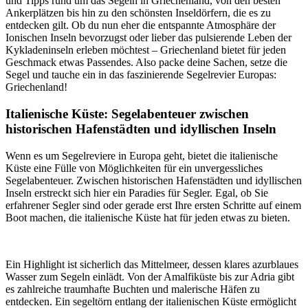
und Tipps rund um das Segeln in Griechenland, von den besten
Ankerplätzen bis hin zu den schönsten Inseldörfern, die es zu
entdecken gilt. Ob du nun eher die entspannte Atmosphäre der
Ionischen Inseln bevorzugst oder lieber das pulsierende Leben der
Kykladeninseln erleben möchtest – Griechenland bietet für jeden
Geschmack etwas Passendes. Also packe deine Sachen, setze die
Segel und tauche ein in das faszinierende Segelrevier Europas:
Griechenland!
Italienische Küste: Segelabenteuer zwischen
historischen Hafenstädten und idyllischen Inseln
Wenn es um Segelreviere in Europa geht, bietet die italienische
Küste eine Fülle von Möglichkeiten für ein unvergessliches
Segelabenteuer. Zwischen historischen Hafenstädten und idyllischen
Inseln erstreckt sich hier ein Paradies für Segler. Egal, ob Sie
erfahrener Segler sind oder gerade erst Ihre ersten Schritte auf einem
Boot machen, die italienische Küste hat für jeden etwas zu bieten.
Ein Highlight ist sicherlich das Mittelmeer, dessen klares azurblaues
Wasser zum Segeln einlädt. Von der Amalfiküste bis zur Adria gibt
es zahlreiche traumhafte Buchten und malerische Häfen zu
entdecken. Ein segeltörn entlang der italienischen Küste ermöglicht