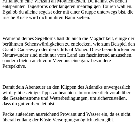
Anfängern eine Vielzahl an Möglichkeiten. Du kannst zwischen
entspannten Tagestörns oder längeren mehrtägigen Touren wählen.
Egal ob du alleine segelst oder mit einer Gruppe unterwegs bist, die
irische Küste wird dich in ihren Bann ziehen.
Während deines Segeltörns hast du auch die Möglichkeit, einige der
berühmten Sehenswürdigkeiten zu entdecken, wie zum Beispiel den
Giant’s Causeway oder den Cliffs of Moher. Diese beeindruckenden
Naturwunder sind nicht nur vom Land aus faszinierend anzusehen,
sondern bieten auch vom Meer aus eine ganz besondere
Perspektive.
Damit dein Abenteuer an den Klippen des Atlantiks unvergesslich
wird, gibt es einige Tipps zu beachten. Informiere dich vorab über
die Gezeitenströme und Wetterbedingungen, um sicherzustellen,
dass du gut vorbereitet bist.
Packe außerdem ausreichend Proviant und Wasser ein, da es nicht
überall entlang der Küste Versorgungsmöglichkeiten gibt.