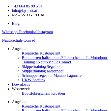
Zum
+43 664 85 99 514
Inhalt
info@kpatent.at
springen
Mo - So 09 - 19 Uhr
Blog
Whatsapp
Facebook-f
Instagram
Nautikschule Conrad
Angebote
Kroatische Küstenpatent
Boot mieten Italien ohne Führerschein – 2h Motorboot-
Training | Nautikschule Conrad
Skippertraining Segelboot
Skippertraining Motorboot
Schnuppersegeln in Marano Lagunare
UKW Seefunk
Downloads
Wissenwelt
Bootsführerschein Kroatien
Angebote
Kroatische Küstenpatent
Boot mieten Italien ohne Führerschein – 2h Motorboot-