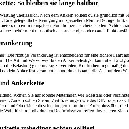
te: So bleiben sie lange haltbar
 Wartung unerlässlich. Nach dem Ankern solltest du sie gründlich mit
 Eine gelegentliche Reinigung mit speziellem Marine-Reiniger hilft, d
ieren, um ein reibungsloses Funktionieren sicherzustellen. Achte darau
 Ankerzubehör nicht nur optisch ansprechend, sondern auch funktionsfä
Verankerung
er? Die richtige Verankerung ist entscheidend für eine sichere Fahrt au
rn. Die Art und Weise, wie du den Anker befestigst, kann über Erfolg 
m die Belastung gleichmäßig zu verteilen. Kontrolliere regelmäßig de
ass dein Anker fest verankert ist und du entspannt die Zeit auf dem Wa
und Ankerkette
end. Achten Sie auf robuste Materialien wie Edelstahl oder verzinkten
terien. Zudem sollten Sie auf Zertifizierungen wie das DIN- oder das C
hlüsse und Oberflächenbeschichtungen kann Ihnen Aufschluss über die 
ste Wahl für Ihre individuellen Bedürfnisse zu treffen. Investieren Sie 
kette unbedingt achten solltest