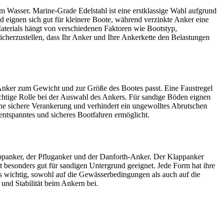
em Wasser. Marine-Grade Edelstahl ist eine erstklassige Wahl aufgrund
nd eignen sich gut für kleinere Boote, während verzinkte Anker eine
Materials hängt von verschiedenen Faktoren wie Bootstyp,
icherzustellen, dass Ihr Anker und Ihre Ankerkette den Belastungen
r Anker zum Gewicht und zur Größe des Bootes passt. Eine Faustregel
chtige Rolle bei der Auswahl des Ankers. Für sandige Böden eignen
ine sichere Verankerung und verhindert ein ungewolltes Abrutschen
entspanntes und sicheres Bootfahren ermöglicht.
ppanker, der Pfluganker und der Danforth-Anker. Der Klappanker
t besonders gut für sandigen Untergrund geeignet. Jede Form hat ihre
es wichtig, sowohl auf die Gewässerbedingungen als auch auf die
und Stabilität beim Ankern bei.