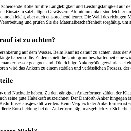
tscheidende Rolle für ihre Langlebigkeit und Leistungsfähigkeit auf d
tigen Einsatz in salzhaltigen Gewässern. Aluminiumanker sind leichter u
dennoch leicht, aber auch entsprechend teurer. Die Wahl des richtigen 
rarbeitung und prüfen Sie die Materialbeschaffenheit sorgfältig, um s
auf ist zu achten?
 Verankerung auf dem Wasser. Beim Kauf ist darauf zu achten, dass de
änge haben sollte. Zudem spielt die Untergrundbeschaffenheit eine wi
tenanker besser geeignet sind. Die richtige Ankergröße gewährleistet e
oren wird das Ankern zu einem stabilen und verlässlichen Prozess, der 
eile
r- und Nachteile haben. Zu den gängigen Ankerformen zählen der Kla
urch seine gute Haltekraft auszeichnet. Der Danforth-Anker hingegen is
en Bedürfnisse ausgewählt werden. Beim Vergleich der Ankerformen ist 
dierte Entscheidung bei der Ankerform trägt maßgeblich zur Sicherheit 
essere Wahl?