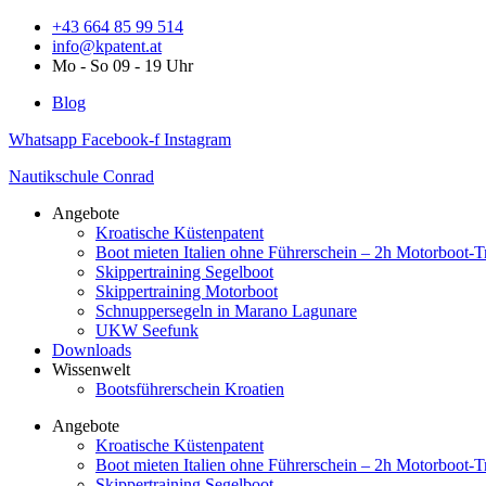
Zum
+43 664 85 99 514
Inhalt
info@kpatent.at
springen
Mo - So 09 - 19 Uhr
Blog
Whatsapp
Facebook-f
Instagram
Nautikschule Conrad
Angebote
Kroatische Küstenpatent
Boot mieten Italien ohne Führerschein – 2h Motorboot-T
Skippertraining Segelboot
Skippertraining Motorboot
Schnuppersegeln in Marano Lagunare
UKW Seefunk
Downloads
Wissenwelt
Bootsführerschein Kroatien
Angebote
Kroatische Küstenpatent
Boot mieten Italien ohne Führerschein – 2h Motorboot-T
Skippertraining Segelboot