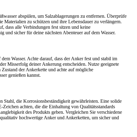
 Süßwasser abspülen, um Salzablagerungen zu entfernen. Überprüfe
ie Materialien zu schützen und ihre Lebensdauer zu verlängern.
f, dass alle Verbindungen fest sitzen und keine
hig und sicher für deine nächsten Abenteuer auf dem Wasser.
f dem Wasser. Achte darauf, dass der Anker fest und stabil im
oder Misserfolg deiner Ankerung entscheiden. Nutze geeignete
n Zustand der Ankerkette und achte auf mögliche
sser genießen kannst.
 Stahl, die Korrosionsbeständigkeit gewährleisten. Eine solide
E-Zeichen achten, die die Einhaltung von Qualitätsstandards
Langlebigkeit des Produkts geben. Vergleichen Sie verschiedene
in qualitativ hochwertige Anker und Ankerketten, um sicher und