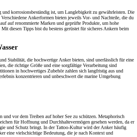
 und korrosionsbeständig ist, um Langlebigkeit zu gewährleisten. Die
. Verschiedene Ankerformen bieten jeweils Vor- und Nachteile, die du
im Kauf auf renommierte Marken und geprüfte Produkte, um hohe
 Mit diesen Tipps bist du bestens gerüstet für sicheres Ankern beim
Wasser
 Stabilität, die hochwertige Anker bieten, sind unerlässlich für eine
n, die richtige Größe und eine sorgfältige Verarbeitung sind
titionen in hochwertiges Zubehör zahlen sich langfristig aus und
otserlebnis konzentrieren und unbeschwert die marine Umgebung
kern und vor dem Treiben auf hoher See zu schützen. Metaphorisch
s Zeichen für Hoffnung und Durchhaltevermögen gesehen werden, da er
rgie und Schutz bringt. In der Tattoo-Kultur wird der Anker häufig
ker eine vielschichtige Bedeutung, die je nach Kontext und