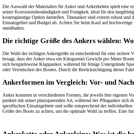
Die Auswahl der Materialien für Anker und Ankerketten spielt eine en
seiner Korrosionsbeständigkeit und Festigkeit, ideal für den langfris
kostengünstige Option darstellen. Titananker sind extrem robust und 
Einsatzgebiet und Budget ab. Achten Sie beim Kauf auf hochwertige Ve
standhalten.
Die richtige Größe des Ankers wählen: Wor
Die Wahl der richtigen Ankergröße ist entscheidend für eine sichere
besagt, dass der Anker etwa ein Kilogramm Gewicht pro Meter Bootsl
sich beispielsweise Klappanker, während für felsige Untergründe Spa
oder Verrutschen des Bootes. Durch die Berücksichtigung dieser Fakt
Ankerformen im Vergleich: Vor- und Nacht
Anker kommen in verschiedenen Formen, die jeweils ihre eigenen Vo
punktet mit seiner platzsparenden Art, während der Pfluganker sich d
spezifischen Einsatzgebiete und sollte entsprechend der individuell
Größe des Boots zu achten, um die optimale Wahl zu treffen. Eine fun
Ankerkette oder Ankerleine: Was ist die b