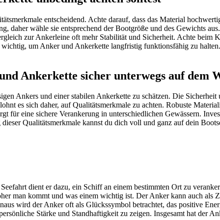
ätsmerkmale entscheidend. Achte darauf, dass das Material hochwertig
rung, daher wähle sie entsprechend der Bootgröße und des Gewichts aus
Vergleich zur Ankerleine oft mehr Stabilität und Sicherheit. Achte be
wichtig, um Anker und Ankerkette langfristig funktionsfähig zu halten.
 und Ankerkette sicher unterwegs auf dem 
n Ankers und einer stabilen Ankerkette zu schätzen. Die Sicherheit und
nt es sich daher, auf Qualitätsmerkmale zu achten. Robuste Materialie
orgt für eine sichere Verankerung in unterschiedlichen Gewässern. Inves
ng dieser Qualitätsmerkmale kannst du dich voll und ganz auf dein Bo
der Seefahrt dient er dazu, ein Schiff an einem bestimmten Ort zu veran
, woher man kommt und was einem wichtig ist. Der Anker kann auch al
hinaus wird der Anker oft als Glückssymbol betrachtet, das positive Ene
ersönliche Stärke und Standhaftigkeit zu zeigen. Insgesamt hat der An