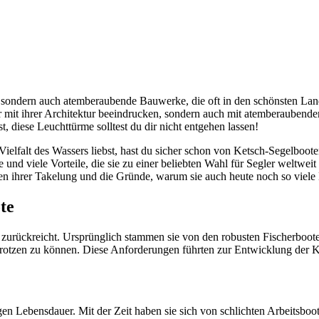
e, sondern auch atemberaubende Bauwerke, die oft in den schönsten Land
r mit ihrer Architektur beeindrucken, sondern auch mit atemberaubende
t, diese Leuchttürme solltest du dir nicht entgehen lassen!
elfalt des Wassers liebst, hast du sicher schon von Ketsch-Segelbooten
nd viele Vorteile, die sie zu einer beliebten Wahl für Segler weltweit 
ten ihrer Takelung und die Gründe, warum sie auch heute noch so viele
te
 zurückreicht. Ursprünglich stammen sie von den robusten Fischerbooten
otzen zu können. Diese Anforderungen führten zur Entwicklung der Ket
angen Lebensdauer. Mit der Zeit haben sie sich von schlichten Arbeitsbo