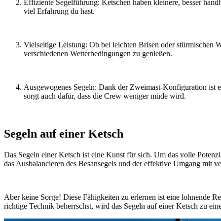
Effiziente Segelführung: Ketschen haben kleinere, besser handh
viel Erfahrung du hast.
Vielseitige Leistung: Ob bei leichten Brisen oder stürmischen 
verschiedenen Wetterbedingungen zu genießen.
Ausgewogenes Segeln: Dank der Zweimast-Konfiguration ist es ei
sorgt auch dafür, dass die Crew weniger müde wird.
Segeln auf einer Ketsch
Das Segeln einer Ketsch ist eine Kunst für sich. Um das volle Poten
das Ausbalancieren des Besansegels und der effektive Umgang mit v
Aber keine Sorge! Diese Fähigkeiten zu erlernen ist eine lohnende R
richtige Technik beherrschst, wird das Segeln auf einer Ketsch zu ei