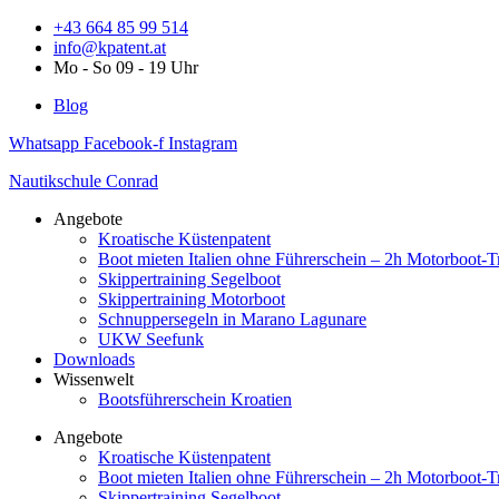
Zum
+43 664 85 99 514
Inhalt
info@kpatent.at
springen
Mo - So 09 - 19 Uhr
Blog
Whatsapp
Facebook-f
Instagram
Nautikschule Conrad
Angebote
Kroatische Küstenpatent
Boot mieten Italien ohne Führerschein – 2h Motorboot-T
Skippertraining Segelboot
Skippertraining Motorboot
Schnuppersegeln in Marano Lagunare
UKW Seefunk
Downloads
Wissenwelt
Bootsführerschein Kroatien
Angebote
Kroatische Küstenpatent
Boot mieten Italien ohne Führerschein – 2h Motorboot-T
Skippertraining Segelboot