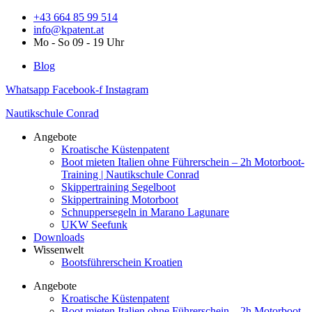
Zum
+43 664 85 99 514
Inhalt
info@kpatent.at
springen
Mo - So 09 - 19 Uhr
Blog
Whatsapp
Facebook-f
Instagram
Nautikschule Conrad
Angebote
Kroatische Küstenpatent
Boot mieten Italien ohne Führerschein – 2h Motorboot-
Training | Nautikschule Conrad
Skippertraining Segelboot
Skippertraining Motorboot
Schnuppersegeln in Marano Lagunare
UKW Seefunk
Downloads
Wissenwelt
Bootsführerschein Kroatien
Angebote
Kroatische Küstenpatent
Boot mieten Italien ohne Führerschein – 2h Motorboot-