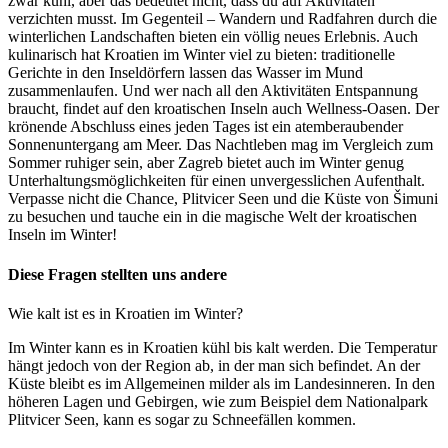
zwar kühl, aber das bedeutet nicht, dass du auf Aktivitäten
verzichten musst. Im Gegenteil – Wandern und Radfahren durch die
winterlichen Landschaften bieten ein völlig neues Erlebnis. Auch
kulinarisch hat Kroatien im Winter viel zu bieten: traditionelle
Gerichte in den Inseldörfern lassen das Wasser im Mund
zusammenlaufen. Und wer nach all den Aktivitäten Entspannung
braucht, findet auf den kroatischen Inseln auch Wellness-Oasen. Der
krönende Abschluss eines jeden Tages ist ein atemberaubender
Sonnenuntergang am Meer. Das Nachtleben mag im Vergleich zum
Sommer ruhiger sein, aber Zagreb bietet auch im Winter genug
Unterhaltungsmöglichkeiten für einen unvergesslichen Aufenthalt.
Verpasse nicht die Chance, Plitvicer Seen und die Küste von Šimuni
zu besuchen und tauche ein in die magische Welt der kroatischen
Inseln im Winter!
Diese Fragen stellten uns andere
Wie kalt ist es in Kroatien im Winter?
Im Winter kann es in Kroatien kühl bis kalt werden. Die Temperatur
hängt jedoch von der Region ab, in der man sich befindet. An der
Küste bleibt es im Allgemeinen milder als im Landesinneren. In den
höheren Lagen und Gebirgen, wie zum Beispiel dem Nationalpark
Plitvicer Seen, kann es sogar zu Schneefällen kommen.