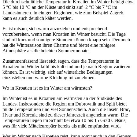
Die durchschnittliche Temperatur in Kroatien im Winter beträgt etwa
5 °C bis 10 °C an der Küste und sinkt auf -2 °C bis 7 °C im
Landesinneren. In einigen Regionen, wie zum Beispiel Zagreb,
kann es auch deutlich kälter werden.
Es ist ratsam, sich warm anzuziehen und entsprechend
vorzubereiten, wenn man Kroatien im Winter besucht. Die Tage
sind oft kurz und sonnigere Stunden können knapp sein. Dennoch
hat die Wintersaison ihren Charme und bietet eine ruhigere
Atmosphäre als die belebten Sommermonate.
Zusammenfassend lässt sich sagen, dass die Temperaturen in
Kroatien im Winter kühl bis kalt sind und je nach Region variieren
können. Es ist wichtig, sich auf winterliche Bedingungen
einzustellen und warme Kleidung mitzunehmen.
Wo in Kroatien ist es im Winter am wärmsten?
Im Winter ist es in Kroatien am wärmsten an der Südküste des
Landes. Insbesondere die Region um Dubrovnik und Split bietet
milde Temperaturen und viel Sonnenschein. Auch die Inseln Brac,
Hvar und Korcula sind zu dieser Jahreszeit angenehm warm. Die
Temperaturen liegen im Schnitt bei etwa 10 bis 15 Grad Celsius,
was für viele Mitteleuropäer bereits als mild empfunden wird.
Wer im Winter nach Kroatien reist, kann somit auch in den Genuss