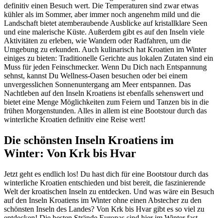
definitiv einen Besuch wert. Die Temperaturen sind zwar etwas
kühler als im Sommer, aber immer noch angenehm mild und die
Landschaft bietet atemberaubende Ausblicke auf kristallklare Seen
und eine malerische Küste. Außerdem gibt es auf den Inseln viele
Aktivitäten zu erleben, wie Wandern oder Radfahren, um die
Umgebung zu erkunden. Auch kulinarisch hat Kroatien im Winter
einiges zu bieten: Traditionelle Gerichte aus lokalen Zutaten sind ein
Muss für jeden Feinschmecker. Wenn Du Dich nach Entspannung
sehnst, kannst Du Wellness-Oasen besuchen oder bei einem
unvergesslichen Sonnenuntergang am Meer entspannen. Das
Nachtleben auf den Inseln Kroatiens ist ebenfalls sehenswert und
bietet eine Menge Möglichkeiten zum Feiern und Tanzen bis in die
frühen Morgenstunden. Alles in allem ist eine Bootstour durch das
winterliche Kroatien definitiv eine Reise wert!
Die schönsten Inseln Kroatiens im
Winter: Von Krk bis Hvar
Jetzt geht es endlich los! Du hast dich für eine Bootstour durch das
winterliche Kroatien entschieden und bist bereit, die faszinierende
Welt der kroatischen Inseln zu entdecken. Und was wäre ein Besuch
auf den Inseln Kroatiens im Winter ohne einen Abstecher zu den
schönsten Inseln des Landes? Von Krk bis Hvar gibt es so viel zu
entdecken! Die besten Strände Europas sind hier im Winter fast