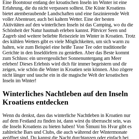
Eine Bootstour entlang der kroatischen Inseln im Winter ist eine
Erfahrung, die du nicht verpassen solltest. Die Küste Kroatiens
bietet atemberaubende Landschaften und eine faszinierende Welt
voller Abenteuer, auch bei kaltem Wetter. Eine der besten
Aktivitäten auf den winterlichen Inseln ist das Camping, wo du die
Schönheit der Natur hautnah erleben kannst. Plitvicer Seen und
Zagreb sind weitere beliebte Reiseziele im Winter in Kroatien. Trotz
des kühlen Wetters gibt es viele Möglichkeiten, um sich warm zu
halten, wie zum Beispiel eine heiße Tasse Tee oder traditionelle
Gerichte in den Inseldörfern zu genießen. Aber das Beste kommt
zum Schluss: ein unvergesslicher Sonnenuntergang am Meer
erleben! Dieses Erlebnis wird dich für immer begeistern und dir
zeigen, wie schön die Winter in Kroatien sein können. Also zögere
nicht länger und tauche ein in die magische Welt der kroatischen
Inseln im Winter!
Winterliches Nachtleben auf den Inseln
Kroatiens entdecken
Wenn du denkst, dass das winterliche Nachtleben in Kroatien nur
auf dem Festland zu finden ist, dann wirst du überrascht sein, was
die Inseln Kroatiens zu bieten haben! Von Šimuni bis Hvar gibt es
zahlreiche Bars und Clubs, die auch während der Wintermonate
geöffnet sind. Du kannst die Nacht durchtanzen oder einfach bei