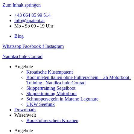
Zum Inhalt springen
+43 664 85 99 514
info@kpatent.at
Mo - So 09 - 19 Uhr
Blog
Whatsapp
Facebook-f
Instagram
Nautikschule Conrad
Angebote
Kroatische Küstenpatent
Boot mieten Italien ohne Führerschein – 2h Motorboot-
Training | Nautikschule Conrad
Skippertraining Segelboot
Skippertraining Motorboot
Schnuppersegeln in Marano Lagunare
UKW Seefunk
Downloads
Wissenwelt
Bootsführerschein Kroatien
Angebote