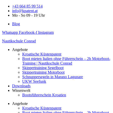
Zum
+43 664 85 99 514
Inhalt
info@kpatent.at
springen
Mo - So 09 - 19 Uhr
Blog
Whatsapp
Facebook-f
Instagram
Nautikschule Conrad
Angebote
Kroatische Küstenpatent
Boot mieten Italien ohne Führerschein – 2h Motorboot-
Training | Nautikschule Conrad
Skippertraining Segelboot
Skippertraining Motorboot
Schnuppersegeln in Marano Lagunare
UKW Seefunk
Downloads
Wissenwelt
Bootsführerschein Kroatien
Angebote
Kroatische Küstenpatent
Boot mieten Italien ohne Führerschein – 2h Motorboot-