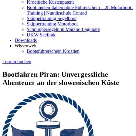
Kroatische Küstenpatent
Boot mieten Italien ohne Führerschein – 2h Motorboot-
Training | Nautikschule Conrad
Skippertraining Segelboot
Skippertraining Motorboot
Schnuppersegeln in Marano Lagunare
UKW Seefunk
Downloads
Wissenwelt
Bootsführerschein Kroatien
Termin buchen
Bootfahren Piran: Unvergessliche
Abenteuer an der slowenischen Küste