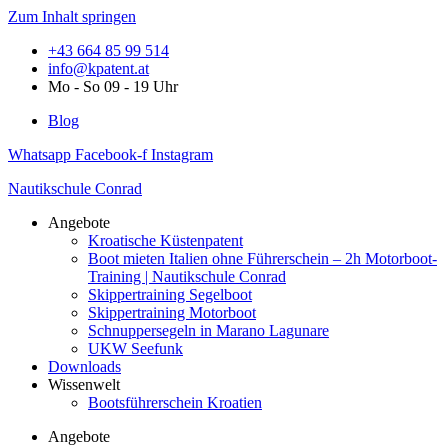
Zum Inhalt springen
+43 664 85 99 514
info@kpatent.at
Mo - So 09 - 19 Uhr
Blog
Whatsapp
Facebook-f
Instagram
Nautikschule Conrad
Angebote
Kroatische Küstenpatent
Boot mieten Italien ohne Führerschein – 2h Motorboot-
Training | Nautikschule Conrad
Skippertraining Segelboot
Skippertraining Motorboot
Schnuppersegeln in Marano Lagunare
UKW Seefunk
Downloads
Wissenwelt
Bootsführerschein Kroatien
Angebote