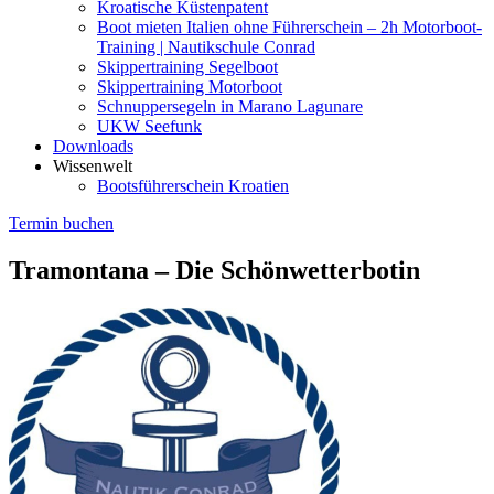
Kroatische Küstenpatent
Boot mieten Italien ohne Führerschein – 2h Motorboot-
Training | Nautikschule Conrad
Skippertraining Segelboot
Skippertraining Motorboot
Schnuppersegeln in Marano Lagunare
UKW Seefunk
Downloads
Wissenwelt
Bootsführerschein Kroatien
Termin buchen
Tramontana – Die Schönwetterbotin