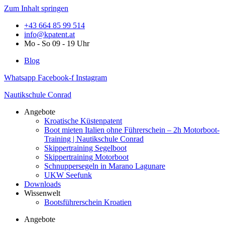
Zum Inhalt springen
+43 664 85 99 514
info@kpatent.at
Mo - So 09 - 19 Uhr
Blog
Whatsapp
Facebook-f
Instagram
Nautikschule Conrad
Angebote
Kroatische Küstenpatent
Boot mieten Italien ohne Führerschein – 2h Motorboot-
Training | Nautikschule Conrad
Skippertraining Segelboot
Skippertraining Motorboot
Schnuppersegeln in Marano Lagunare
UKW Seefunk
Downloads
Wissenwelt
Bootsführerschein Kroatien
Angebote