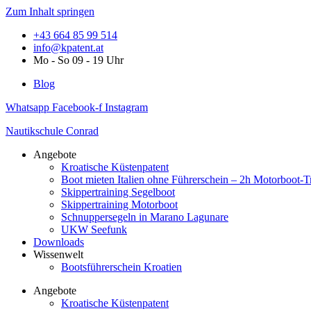
Zum Inhalt springen
+43 664 85 99 514
info@kpatent.at
Mo - So 09 - 19 Uhr
Blog
Whatsapp
Facebook-f
Instagram
Nautikschule Conrad
Angebote
Kroatische Küstenpatent
Boot mieten Italien ohne Führerschein – 2h Motorboot-T
Skippertraining Segelboot
Skippertraining Motorboot
Schnuppersegeln in Marano Lagunare
UKW Seefunk
Downloads
Wissenwelt
Bootsführerschein Kroatien
Angebote
Kroatische Küstenpatent