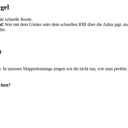
gel
für schnelle Boote.
t!
Wer mit dem Gleiter oder dem schnellen RIB über die Adria jagt, muss
det.
r
ser. In unseren Skippertrainings zeigen wir dir nicht nur, wie man perfe
achen?