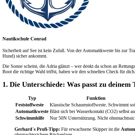
Nautikschule Conrad
Sicherheit auf See ist kein Zufall. Von der Automatikweste bis zur T
Hund) sicher ankommt.
Die Sonne scheint, die Adria glänzt – wer denkt da schon an Rettung
Boot die richtige Wahl triffst, haben wir den schnellen Check für dich
1. Die Unterschiede: Was passt zu deinem
Typ
Funktion
Feststoffweste
Klassische Schaumstoffweste. Schwimmt sof
Automatikweste
Bläst sich bei Wasserkontakt (CO2) selbst au
Schwimmhilfe
Nur 50N Unterstützung. Nicht ohnmachtssic
Gerhard´s Profi-Tipp:
Für erwachsene Skipper ist die
Autom
ohnmachtssichere Rückenlage.