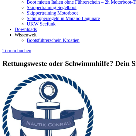
Boot mieten Italien ohne Führerschein – 2h Motorboot-T
Skippertraining Segelboot
Skippertraining Motorboot
Schnuppersegeln in Marano Lagunare
UKW Seefunk
Downloads
Wissenwelt
Bootsführerschein Kroatien
Termin buchen
Rettungsweste oder Schwimmhilfe? Dein Si