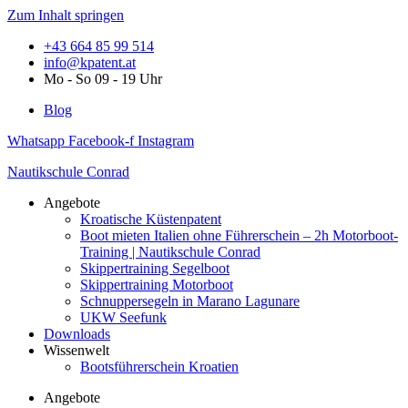
Zum Inhalt springen
+43 664 85 99 514
info@kpatent.at
Mo - So 09 - 19 Uhr
Blog
Whatsapp
Facebook-f
Instagram
Nautikschule Conrad
Angebote
Kroatische Küstenpatent
Boot mieten Italien ohne Führerschein – 2h Motorboot-
Training | Nautikschule Conrad
Skippertraining Segelboot
Skippertraining Motorboot
Schnuppersegeln in Marano Lagunare
UKW Seefunk
Downloads
Wissenwelt
Bootsführerschein Kroatien
Angebote