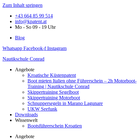
Zum Inhalt springen
+43 664 85 99 514
info@kpatent.at
Mo - So 09 - 19 Uhr
Blog
Whatsapp
Facebook-f
Instagram
Nautikschule Conrad
Angebote
Kroatische Küstenpatent
Boot mieten Italien ohne Führerschein – 2h Motorboot-
Training | Nautikschule Conrad
Skippertraining Segelboot
Skippertraining Motorboot
Schnuppersegeln in Marano Lagunare
UKW Seefunk
Downloads
Wissenwelt
Bootsführerschein Kroatien
Angebote