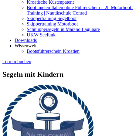
Kroatische Küstenpatent
Boot mieten Italien ohne Führerschein – 2h Motorboot-
Training | Nautikschule Conrad
Skippertraining Segelboot
Skippertraining Motorboot
Schnuppersegeln in Marano Lagunare
UKW Seefunk
Downloads
Wissenwelt
Bootsführerschein Kroatien
Termin buchen
Segeln mit Kindern