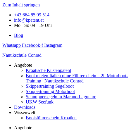
Zum Inhalt springen
+43 664 85 99 514
info@kpatent.at
Mo - So 09 - 19 Uhr
Blog
Whatsapp
Facebook-f
Instagram
Nautikschule Conrad
Angebote
Kroatische Küstenpatent
Boot mieten Italien ohne Führerschein – 2h Motorboot-
Training | Nautikschule Conrad
Skippertraining Segelboot
Skippertraining Motorboot
Schnuppersegeln in Marano Lagunare
UKW Seefunk
Downloads
Wissenwelt
Bootsführerschein Kroatien
Angebote