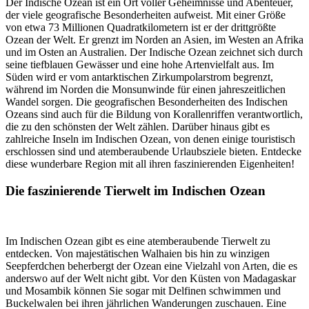
Der Indische Ozean ist ein Ort voller Geheimnisse und Abenteuer,
der viele geografische Besonderheiten aufweist. Mit einer Größe
von etwa 73 Millionen Quadratkilometern ist er der drittgrößte
Ozean der Welt. Er grenzt im Norden an Asien, im Westen an Afrika
und im Osten an Australien. Der Indische Ozean zeichnet sich durch
seine tiefblauen Gewässer und eine hohe Artenvielfalt aus. Im
Süden wird er vom antarktischen Zirkumpolarstrom begrenzt,
während im Norden die Monsunwinde für einen jahreszeitlichen
Wandel sorgen. Die geografischen Besonderheiten des Indischen
Ozeans sind auch für die Bildung von Korallenriffen verantwortlich,
die zu den schönsten der Welt zählen. Darüber hinaus gibt es
zahlreiche Inseln im Indischen Ozean, von denen einige touristisch
erschlossen sind und atemberaubende Urlaubsziele bieten. Entdecke
diese wunderbare Region mit all ihren faszinierenden Eigenheiten!
Die faszinierende Tierwelt im Indischen Ozean
Im Indischen Ozean gibt es eine atemberaubende Tierwelt zu
entdecken. Von majestätischen Walhaien bis hin zu winzigen
Seepferdchen beherbergt der Ozean eine Vielzahl von Arten, die es
anderswo auf der Welt nicht gibt. Vor den Küsten von Madagaskar
und Mosambik können Sie sogar mit Delfinen schwimmen und
Buckelwalen bei ihren jährlichen Wanderungen zuschauen. Eine