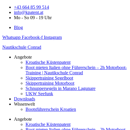
Zum
+43 664 85 99 514
Inhalt
info@kpatent.at
springen
Mo - So 09 - 19 Uhr
Blog
Whatsapp
Facebook-f
Instagram
Nautikschule Conrad
Angebote
Kroatische Küstenpatent
Boot mieten Italien ohne Führerschein – 2h Motorboot-
Training | Nautikschule Conrad
Skippertraining Segelboot
Skippertraining Motorboot
Schnuppersegeln in Marano Lagunare
UKW Seefunk
Downloads
Wissenwelt
Bootsführerschein Kroatien
Angebote
Kroatische Küstenpatent
Boot mieten Italien ohne Führerschein – 2h Motorboot-