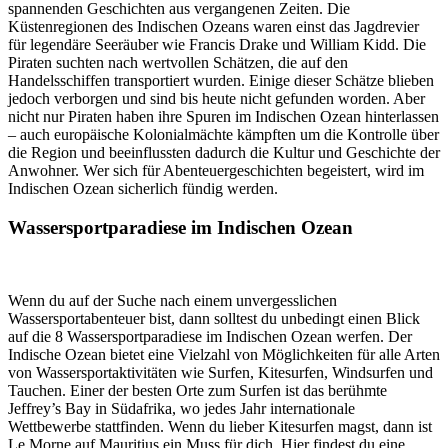
spannenden Geschichten aus vergangenen Zeiten. Die
Küstenregionen des Indischen Ozeans waren einst das Jagdrevier
für legendäre Seeräuber wie Francis Drake und William Kidd. Die
Piraten suchten nach wertvollen Schätzen, die auf den
Handelsschiffen transportiert wurden. Einige dieser Schätze blieben
jedoch verborgen und sind bis heute nicht gefunden worden. Aber
nicht nur Piraten haben ihre Spuren im Indischen Ozean hinterlassen
– auch europäische Kolonialmächte kämpften um die Kontrolle über
die Region und beeinflussten dadurch die Kultur und Geschichte der
Anwohner. Wer sich für Abenteuergeschichten begeistert, wird im
Indischen Ozean sicherlich fündig werden.
Wassersportparadiese im Indischen Ozean
Wenn du auf der Suche nach einem unvergesslichen
Wassersportabenteuer bist, dann solltest du unbedingt einen Blick
auf die 8 Wassersportparadiese im Indischen Ozean werfen. Der
Indische Ozean bietet eine Vielzahl von Möglichkeiten für alle Arten
von Wassersportaktivitäten wie Surfen, Kitesurfen, Windsurfen und
Tauchen. Einer der besten Orte zum Surfen ist das berühmte
Jeffrey’s Bay in Südafrika, wo jedes Jahr internationale
Wettbewerbe stattfinden. Wenn du lieber Kitesurfen magst, dann ist
Le Morne auf Mauritius ein Muss für dich. Hier findest du eine