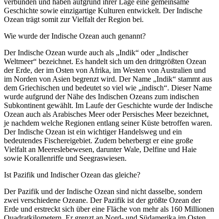
verbunden und haben aufgrund ihrer Lage eine gemeinsame
Geschichte sowie einzigartige Kulturen entwickelt. Der Indische
Ozean trägt somit zur Vielfalt der Region bei.
Wie wurde der Indische Ozean auch genannt?
Der Indische Ozean wurde auch als „Indik“ oder „Indischer
Weltmeer“ bezeichnet. Es handelt sich um den drittgrößten Ozean
der Erde, der im Osten von Afrika, im Westen von Australien und
im Norden von Asien begrenzt wird. Der Name „Indik“ stammt aus
dem Griechischen und bedeutet so viel wie „indisch“. Dieser Name
wurde aufgrund der Nähe des Indischen Ozeans zum indischen
Subkontinent gewählt. Im Laufe der Geschichte wurde der Indische
Ozean auch als Arabisches Meer oder Persisches Meer bezeichnet,
je nachdem welche Regionen entlang seiner Küste betroffen waren.
Der Indische Ozean ist ein wichtiger Handelsweg und ein
bedeutendes Fischereigebiet. Zudem beherbergt er eine große
Vielfalt an Meereslebewesen, darunter Wale, Delfine und Haie
sowie Korallenriffe und Seegraswiesen.
Ist Pazifik und Indischer Ozean das gleiche?
Der Pazifik und der Indische Ozean sind nicht dasselbe, sondern
zwei verschiedene Ozeane. Der Pazifik ist der größte Ozean der
Erde und erstreckt sich über eine Fläche von mehr als 160 Millionen
Quadratkilometern. Er grenzt an Nord- und Südamerika im Osten,