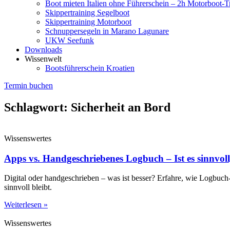
Boot mieten Italien ohne Führerschein – 2h Motorboot-T
Skippertraining Segelboot
Skippertraining Motorboot
Schnuppersegeln in Marano Lagunare
UKW Seefunk
Downloads
Wissenwelt
Bootsführerschein Kroatien
Termin buchen
Schlagwort: Sicherheit an Bord
Wissenswertes
Apps vs. Handgeschriebenes Logbuch – Ist es sinnvoll
Digital oder handgeschrieben – was ist besser? Erfahre, wie Logbu
sinnvoll bleibt.
Weiterlesen »
Wissenswertes