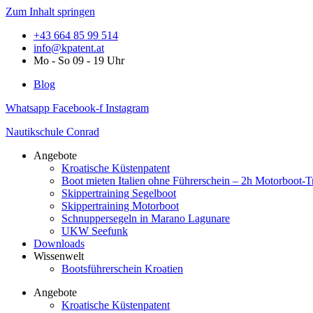
Zum Inhalt springen
+43 664 85 99 514
info@kpatent.at
Mo - So 09 - 19 Uhr
Blog
Whatsapp
Facebook-f
Instagram
Nautikschule Conrad
Angebote
Kroatische Küstenpatent
Boot mieten Italien ohne Führerschein – 2h Motorboot-T
Skippertraining Segelboot
Skippertraining Motorboot
Schnuppersegeln in Marano Lagunare
UKW Seefunk
Downloads
Wissenwelt
Bootsführerschein Kroatien
Angebote
Kroatische Küstenpatent