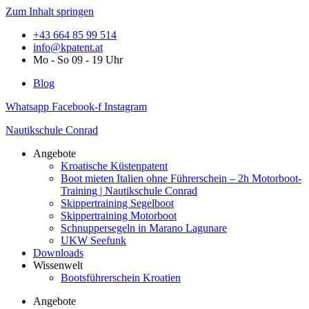
Zum Inhalt springen
+43 664 85 99 514
info@kpatent.at
Mo - So 09 - 19 Uhr
Blog
Whatsapp
Facebook-f
Instagram
Nautikschule Conrad
Angebote
Kroatische Küstenpatent
Boot mieten Italien ohne Führerschein – 2h Motorboot-
Training | Nautikschule Conrad
Skippertraining Segelboot
Skippertraining Motorboot
Schnuppersegeln in Marano Lagunare
UKW Seefunk
Downloads
Wissenwelt
Bootsführerschein Kroatien
Angebote