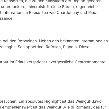
che Rebsorten, die zu den Klassikern der Region gehören.
unter lockere, mineralstoffreiche Böden, regenreiche
t internationale Rebsorten wie Chardonnay und Pinot
ssance.
uch bei den Rotweinen. Neben den bekannten internationalen
elenghe, Schioppettino, Refosco, Pignolo. Diese
.
eintour im Friaul verspricht unvergessliche Genussmomente
esuchen. Ein absolutes Highlight ist das Weingut „Livio
s empfehlenswert ist das Weingut „Vie di Romans“, das für