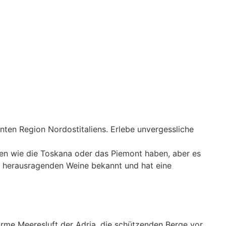
manten Region Nordostitaliens. Erlebe unvergessliche
onen wie die Toskana oder das Piemont haben, aber es
hre herausragenden Weine bekannt und hat eine
arme Meeresluft der Adria, die schützenden Berge vor