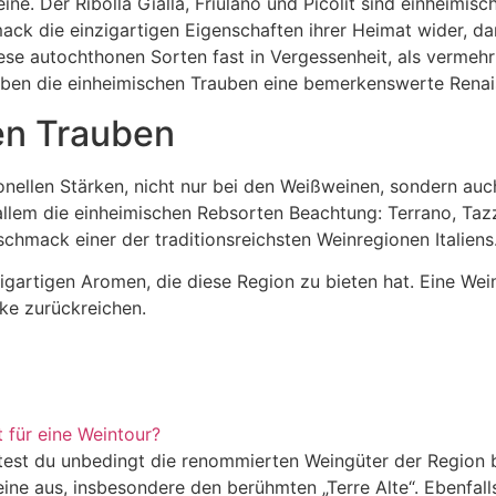
ne. Der Ribolla Gialla, Friulano und Picolit sind einheimis
ck die einzigartigen Eigenschaften ihrer Heimat wider, dar
se autochthonen Sorten fast in Vergessenheit, als vermehr
leben die einheimischen Trauben eine bemerkenswerte Renai
en Trauben
tionellen Stärken, nicht nur bei den Weißweinen, sondern a
llem die einheimischen Rebsorten Beachtung: Terrano, Tazz
hmack einer der traditionsreichsten Weinregionen Italiens
nzigartigen Aromen, die diese Region zu bieten hat. Eine W
ike zurückreichen.
 für eine Weintour?
ltest du unbedingt die renommierten Weingüter der Region b
ine aus, insbesondere den berühmten „Terre Alte“. Ebenfall