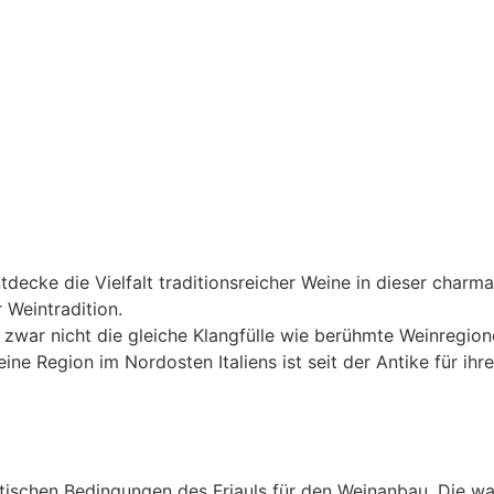
ntdecke die Vielfalt traditionsreicher Weine in dieser char
 Weintradition.
ag zwar nicht die gleiche Klangfülle wie berühmte Weinregi
eine Region im Nordosten Italiens ist seit der Antike für i
matischen Bedingungen des Friauls für den Weinanbau. Die w