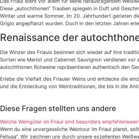
Das Friaul steht vor allem für seine herausragenden Weißwei
Diese „autochthonen“ Trauben spiegeln in Duft und Geschma
Winter und warme Sommer. Im 20. Jahrhundert gerieten die
Grigio angepflanzt wurden. Doch in den letzten Jahren er
Renaissance der autochthon
Die Winzer des Friauls besinnen sich wieder auf ihre tradi
Sorten wie Merlot und Cabernet Sauvignon verdienen vor a
autochthonen Rotweine repräsentieren authentisch den Gesc
Erlebe die Vielfalt des Friauler Weins und entdecke die ei
und die Entdeckung von Weintraditionen, die bis in die Ant
Diese Fragen stellten uns andere
Welche Weingüter im Friaul sind besonders empfehlenswert
Wenn du eine unvergessliche Weintour im Friaul planst, sol
Felluga“. Wir zeichnen uns durch unsere exzellenten Weißwe