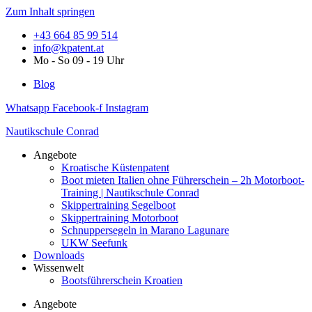
Zum Inhalt springen
+43 664 85 99 514
info@kpatent.at
Mo - So 09 - 19 Uhr
Blog
Whatsapp
Facebook-f
Instagram
Nautikschule Conrad
Angebote
Kroatische Küstenpatent
Boot mieten Italien ohne Führerschein – 2h Motorboot-
Training | Nautikschule Conrad
Skippertraining Segelboot
Skippertraining Motorboot
Schnuppersegeln in Marano Lagunare
UKW Seefunk
Downloads
Wissenwelt
Bootsführerschein Kroatien
Angebote