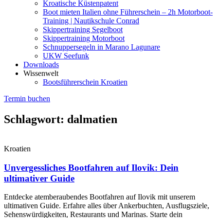
Kroatische Küstenpatent
Boot mieten Italien ohne Führerschein – 2h Motorboot-
Training | Nautikschule Conrad
Skippertraining Segelboot
Skippertraining Motorboot
Schnuppersegeln in Marano Lagunare
UKW Seefunk
Downloads
Wissenwelt
Bootsführerschein Kroatien
Termin buchen
Schlagwort: dalmatien
Kroatien
Unvergessliches Bootfahren auf Ilovik: Dein
ultimativer Guide
Entdecke atemberaubendes Bootfahren auf Ilovik mit unserem
ultimativen Guide. Erfahre alles über Ankerbuchten, Ausflugsziele,
Sehenswürdigkeiten, Restaurants und Marinas. Starte dein