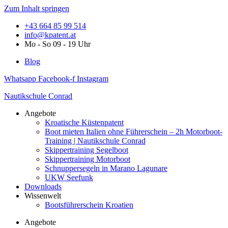
Zum Inhalt springen
+43 664 85 99 514
info@kpatent.at
Mo - So 09 - 19 Uhr
Blog
Whatsapp
Facebook-f
Instagram
Nautikschule Conrad
Angebote
Kroatische Küstenpatent
Boot mieten Italien ohne Führerschein – 2h Motorboot-
Training | Nautikschule Conrad
Skippertraining Segelboot
Skippertraining Motorboot
Schnuppersegeln in Marano Lagunare
UKW Seefunk
Downloads
Wissenwelt
Bootsführerschein Kroatien
Angebote