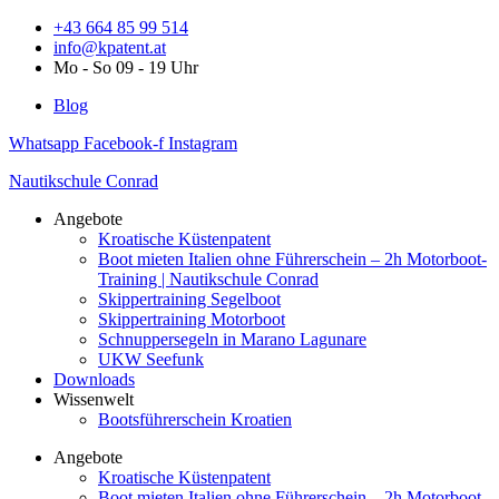
Zum
+43 664 85 99 514
Inhalt
info@kpatent.at
springen
Mo - So 09 - 19 Uhr
Blog
Whatsapp
Facebook-f
Instagram
Nautikschule Conrad
Angebote
Kroatische Küstenpatent
Boot mieten Italien ohne Führerschein – 2h Motorboot-
Training | Nautikschule Conrad
Skippertraining Segelboot
Skippertraining Motorboot
Schnuppersegeln in Marano Lagunare
UKW Seefunk
Downloads
Wissenwelt
Bootsführerschein Kroatien
Angebote
Kroatische Küstenpatent
Boot mieten Italien ohne Führerschein – 2h Motorboot-