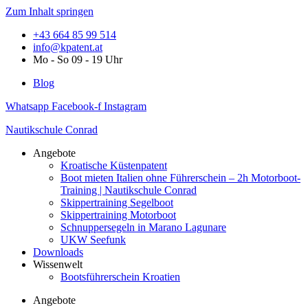
Zum Inhalt springen
+43 664 85 99 514
info@kpatent.at
Mo - So 09 - 19 Uhr
Blog
Whatsapp
Facebook-f
Instagram
Nautikschule Conrad
Angebote
Kroatische Küstenpatent
Boot mieten Italien ohne Führerschein – 2h Motorboot-
Training | Nautikschule Conrad
Skippertraining Segelboot
Skippertraining Motorboot
Schnuppersegeln in Marano Lagunare
UKW Seefunk
Downloads
Wissenwelt
Bootsführerschein Kroatien
Angebote