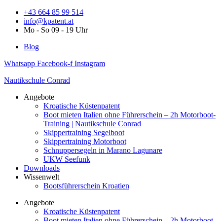
Zum
+43 664 85 99 514
Inhalt
info@kpatent.at
springen
Mo - So 09 - 19 Uhr
Blog
Whatsapp
Facebook-f
Instagram
Nautikschule Conrad
Angebote
Kroatische Küstenpatent
Boot mieten Italien ohne Führerschein – 2h Motorboot-
Training | Nautikschule Conrad
Skippertraining Segelboot
Skippertraining Motorboot
Schnuppersegeln in Marano Lagunare
UKW Seefunk
Downloads
Wissenwelt
Bootsführerschein Kroatien
Angebote
Kroatische Küstenpatent
Boot mieten Italien ohne Führerschein – 2h Motorboot-