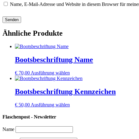
Name, E-Mail-Adresse und Website in diesem Browser für meine
Ähnliche Produkte
Bootsbeschriftung Name
Dieses
€
70,00
Ausführung wählen
Produkt
weist
mehrere
Bootsbeschriftung Kennzeichen
Varianten
auf.
Dieses
€
50,00
Ausführung wählen
Die
Produkt
Optionen
weist
Flaschenpost - Newsletter
können
mehrere
auf
Varianten
der
Name
auf.
Produktseite
Die