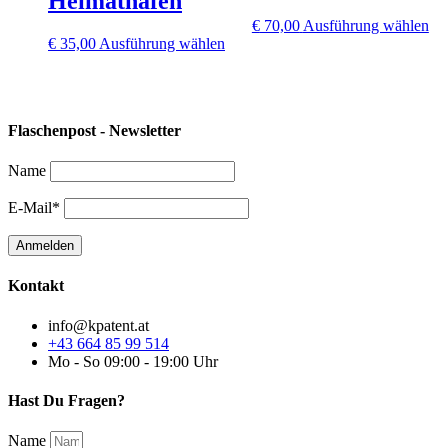
Heimathafen
Di
€
70,00
Ausführung wählen
Dieses
Pr
€
35,00
Ausführung wählen
Produkt
wei
weist
me
mehrere
Var
Varianten
auf
Flaschenpost - Newsletter
auf.
Di
Die
Op
Optionen
kö
Name
können
auf
auf
der
E-Mail*
der
Pro
Produktseite
ge
gewählt
we
werden
Kontakt
info@kpatent.at
+43 664 85 99 514
Mo - So 09:00 - 19:00 Uhr
Hast Du Fragen?
Name