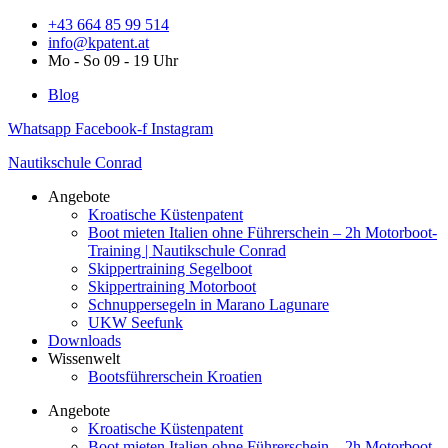
Zum
+43 664 85 99 514
Inhalt
info@kpatent.at
springen
Mo - So 09 - 19 Uhr
Blog
Whatsapp
Facebook-f
Instagram
Nautikschule Conrad
Angebote
Kroatische Küstenpatent
Boot mieten Italien ohne Führerschein – 2h Motorboot-
Training | Nautikschule Conrad
Skippertraining Segelboot
Skippertraining Motorboot
Schnuppersegeln in Marano Lagunare
UKW Seefunk
Downloads
Wissenwelt
Bootsführerschein Kroatien
Angebote
Kroatische Küstenpatent
Boot mieten Italien ohne Führerschein – 2h Motorboot-