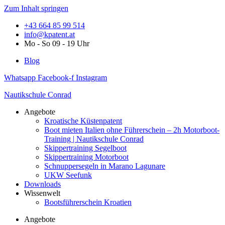
Zum Inhalt springen
+43 664 85 99 514
info@kpatent.at
Mo - So 09 - 19 Uhr
Blog
Whatsapp
Facebook-f
Instagram
Nautikschule Conrad
Angebote
Kroatische Küstenpatent
Boot mieten Italien ohne Führerschein – 2h Motorboot-
Training | Nautikschule Conrad
Skippertraining Segelboot
Skippertraining Motorboot
Schnuppersegeln in Marano Lagunare
UKW Seefunk
Downloads
Wissenwelt
Bootsführerschein Kroatien
Angebote