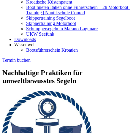
Kroatische Küstenpatent
Boot mieten Italien ohne Führerschein – 2h Motorboot-
Training | Nautikschule Conrad
Skippertraining Segelboot
Skippertraining Motorboot
Schnuppersegeln in Marano Lagunare
UKW Seefunk
Downloads
Wissenwelt
Bootsführerschein Kroatien
Termin buchen
Nachhaltige Praktiken für
umweltbewusstes Segeln