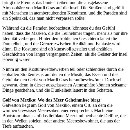
bringt die Freude, das bunte Treiben und die ausgelassene
Atmosphäre von Mardi Gras auf die Insel. Die Straßen sind gefüllt
mit Menschen in atemberaubenden Kostümen, und die Paraden sind
ein Spektakel, das man nicht verpassen sollte.
Während du die Paraden beobachtest, könntest du das Gefühl
haben, dass die Masken, die die Teilnehmer tragen, mehr als nur ihre
Identität verbergen. Hinter den fröhlichen Gesichtern lauert die
Dunkelheit, und die Grenze zwischen Realität und Fantasie wird
dünn. Die Kostüme sind oft kunstvoll gestaltet und erzählen
Geschichten von längst vergangenen Zeiten, als die Geister der Insel
lebendig waren.
Nimm an den Kostümwettbewerben teil oder schlendere durch die
lebhaften Straßenfeste, auf denen die Musik, das Essen und die
Getränke den Geist von Mardi Gras heraufbeschwören. Doch sei
gewarnt, denn in dieser ausgelassenen Atmosphäre können seltsame
Dinge geschehen, und die Dunkelheit lauert in den Schatten.
Golf von Mexiko: Wo das Meer Geheimnisse birgt
Galveston liegt am Golf von Mexiko, einem Ort, an dem die
warmen Gewässer Meeresabenteuer versprechen. Mach eine
Bootstour hinaus auf das tiefblaue Meer und beobachte Delfine, die
in den Wellen spielen, oder andere Meeresbewohner, die aus der
Tiefe auftauchen.