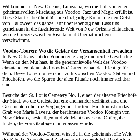
Willkommen in New Orleans, Louisiana, wo die Luft von einer
geheimnisvollen Mischung aus Voodoo, Jazz und Magie erfüllt ist.
Diese Stadt ist berühmt für ihre einzigartige Kultur, die den Geist
von Halloween das ganze Jahr über lebendig hält. Lass uns
gemeinsam in die faszinierende Welt von New Orleans eintauchen,
wo die Grenze zwischen Realität und Übernatürlichem
verschwimmt.
Voodoo-Touren: Wo die Geister der Vergangenheit erwachen
In New Orleans hat der Voodoo eine lange und reiche Geschichte.
Wenn du den Mut hast, in die geheimnisvolle Welt des Voodoo
einzutauchen, dann sind Voodoo-Touren genau das Richtige für
dich. Diese Touren führen dich zu historischen Voodoo-Stätten und
Friedhöfen, wo die Spuren der alten Rituale noch immer sichtbar
sind.
Besuche den St. Louis Cemetery No. 1, einen der ältesten Friedhöfe
der Stadt, wo die Grabstätten eng aneinander gedrängt sind und
Geschichten über die Vergangenheit flüstern. Hier kannst du das
Grab von Marie Laveau, der berühmtesten Voodoo-Königin von
New Orleans, besichtigen und vielleicht sogar eine Opfergabe
finden, die von Gläubigen hinterlassen wurde.
Während der Voodoo-Touren wirst du in die geheimnisvolle Welt
der Rituale, Amulette und Zaubersprüche eingeführt. Die düstere