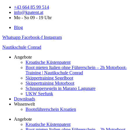
Zum
+43 664 85 99 514
Inhalt
info@kpatent.at
springen
Mo - So 09 - 19 Uhr
Blog
Whatsapp
Facebook-f
Instagram
Nautikschule Conrad
Angebote
Kroatische Küstenpatent
Boot mieten Italien ohne Führerschein – 2h Motorboot-
Training | Nautikschule Conrad
Skippertraining Segelboot
Skippertraining Motorboot
Schnuppersegeln in Marano Lagunare
UKW Seefunk
Downloads
Wissenwelt
Bootsführerschein Kroatien
Angebote
Kroatische Küstenpatent
Boot mieten Italien ohne Führerschein – 2h Motorboot-