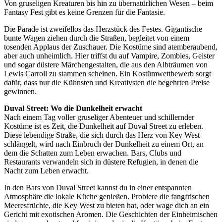
Von gruseligen Kreaturen bis hin zu übernatürlichen Wesen – beim
Fantasy Fest gibt es keine Grenzen für die Fantasie.
Die Parade ist zweifellos das Herzstück des Festes. Gigantische
bunte Wagen ziehen durch die Straßen, begleitet von einem
tosenden Applaus der Zuschauer. Die Kostüme sind atemberaubend,
aber auch unheimlich. Hier triffst du auf Vampire, Zombies, Geister
und sogar düstere Märchengestalten, die aus den Albträumen von
Lewis Carroll zu stammen scheinen. Ein Kostümwettbewerb sorgt
dafür, dass nur die Kühnsten und Kreativsten die begehrten Preise
gewinnen.
Duval Street: Wo die Dunkelheit erwacht
Nach einem Tag voller gruseliger Abenteuer und schillernder
Kostüme ist es Zeit, die Dunkelheit auf Duval Street zu erleben.
Diese lebendige Straße, die sich durch das Herz von Key West
schlängelt, wird nach Einbruch der Dunkelheit zu einem Ort, an
dem die Schatten zum Leben erwachen. Bars, Clubs und
Restaurants verwandeln sich in düstere Refugien, in denen die
Nacht zum Leben erwacht.
In den Bars von Duval Street kannst du in einer entspannten
Atmosphäre die lokale Küche genießen. Probiere die fangfrischen
Meeresfrüchte, die Key West zu bieten hat, oder wage dich an ein
Gericht mit exotischen Aromen. Die Geschichten der Einheimischen