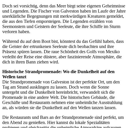
Doch sei vorsichtig, denn das Meer birgt seine eigenen Geheimnisse
und Legenden. Die Fischer von Galveston haben im Laufe der Jahre
unerklärliche Begegnungen mit merkwürdigen Kreaturen gemeldet,
die aus den Tiefen emporsteigen. Die Legenden erzählen von
Seemonstern und Geistern der Seeleute, die ihre Schiffe im Sturm
verloren haben.
Während du auf dem Boot bist, könntest du das Gefühl haben, dass
die Geister der ertrunkenen Seeleute dich beobachten und ihre
Präsenz spüren lassen. Die raue Schönheit des Golfs von Mexiko
verleiht der Reise eine düstere, aber faszinierende Atmosphäre, die
dich in ihren Bann ziehen wird.
Historische Strandpromenade: Wo die Dunkelheit auf den
Wellen tanzt
Die Strandpromenade von Galveston ist der perfekte Ort, um den
Tag am Strand ausklingen zu lassen. Doch wenn die Sonne
untergeht und die Dunkelheit hereinbricht, verwandelt sich die
Promenade in eine andere Welt. Die historischen Gebäude, die
Geschäfte und Restaurants nehmen eine unheimliche Ausstrahlung
an, als würden sie die Dunkelheit auf den Wellen tanzen lassen.
Die Restaurants und Bars an der Strandpromenade sind perfekt, um
den Abend zu genießen. Hier kannst du lokale Spezialitäten
probieren und gleichzeitig die unheimliche Atmosphäre aufsaugen,