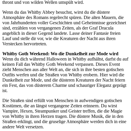
thront und von wilden Wellen umspült wird.
Wenn du das Whitby Abbey besuchst, wirst du die düstere
Atmosphäre des Romans regelrecht spüren. Die alten Mauern, die
von Jahrhunderten voller Geschichten und Geheimnisse gezeichnet
sind, erzählen von vergangenen Zeiten, als der Graf Dracula
angeblich in dieser Gegend landete. Lasse deiner Fantasie freien
Lauf und stelle dir vor, wie die Kreaturen der Nacht aus ihren
Verstecken hervortreten.
Whitby Goth Weekend: Wo die Dunkelheit zur Mode wird
Wenn du dich während Halloween in Whitby aufhältst, darfst du auf
keinen Fall das Whitby Goth Weekend verpassen. Dieses Event
zieht Menschen aus aller Welt an, die sich in ihre besten gotischen
Outfits werfen und die Straßen von Whitby erobern. Hier wird die
Dunkelheit zur Mode, und die düsteren Kreaturen der Nacht feiern
ein Fest, das von düsterem Charme und schauriger Eleganz geprägt
ist.
Die Straßen sind erfüllt von Menschen in aufwendigen gotischen
Kostümen, die an längst vergangene Zeiten erinnern. Du wirst
Vampire, Hexen, Steampunker und Geister treffen, die die Magie
von Whitby in ihren Herzen tragen. Die düstere Musik, die in den
Straßen erklingt, und die gruselige Atmosphäre werden dich in eine
andere Welt versetzen.