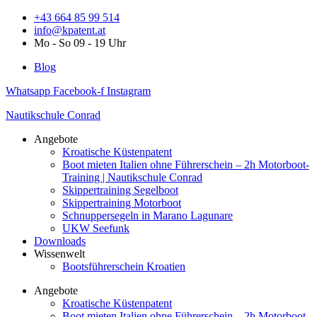
Zum
+43 664 85 99 514
Inhalt
info@kpatent.at
springen
Mo - So 09 - 19 Uhr
Blog
Whatsapp
Facebook-f
Instagram
Nautikschule Conrad
Angebote
Kroatische Küstenpatent
Boot mieten Italien ohne Führerschein – 2h Motorboot-
Training | Nautikschule Conrad
Skippertraining Segelboot
Skippertraining Motorboot
Schnuppersegeln in Marano Lagunare
UKW Seefunk
Downloads
Wissenwelt
Bootsführerschein Kroatien
Angebote
Kroatische Küstenpatent
Boot mieten Italien ohne Führerschein – 2h Motorboot-