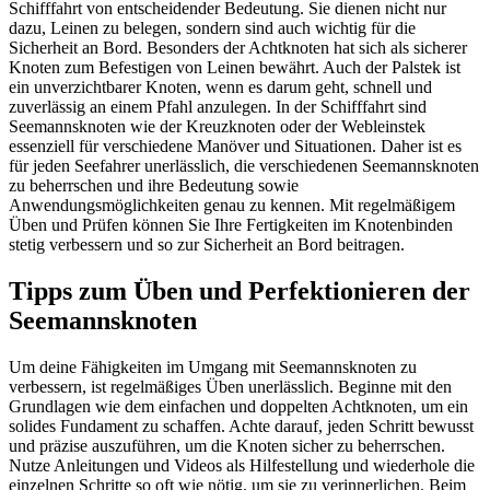
Schifffahrt von entscheidender Bedeutung. Sie dienen nicht nur
dazu, Leinen zu belegen, sondern sind auch wichtig für die
Sicherheit an Bord. Besonders der Achtknoten hat sich als sicherer
Knoten zum Befestigen von Leinen bewährt. Auch der Palstek ist
ein unverzichtbarer Knoten, wenn es darum geht, schnell und
zuverlässig an einem Pfahl anzulegen. In der Schifffahrt sind
Seemannsknoten wie der Kreuzknoten oder der Webleinstek
essenziell für verschiedene Manöver und Situationen. Daher ist es
für jeden Seefahrer unerlässlich, die verschiedenen Seemannsknoten
zu beherrschen und ihre Bedeutung sowie
Anwendungsmöglichkeiten genau zu kennen. Mit regelmäßigem
Üben und Prüfen können Sie Ihre Fertigkeiten im Knotenbinden
stetig verbessern und so zur Sicherheit an Bord beitragen.
Tipps zum Üben und Perfektionieren der
Seemannsknoten
Um deine Fähigkeiten im Umgang mit Seemannsknoten zu
verbessern, ist regelmäßiges Üben unerlässlich. Beginne mit den
Grundlagen wie dem einfachen und doppelten Achtknoten, um ein
solides Fundament zu schaffen. Achte darauf, jeden Schritt bewusst
und präzise auszuführen, um die Knoten sicher zu beherrschen.
Nutze Anleitungen und Videos als Hilfestellung und wiederhole die
einzelnen Schritte so oft wie nötig, um sie zu verinnerlichen. Beim