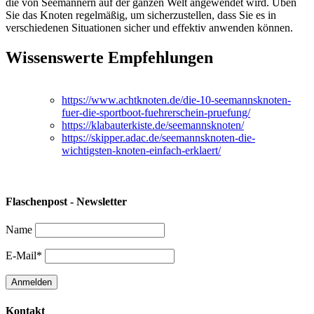
die von Seemännern auf der ganzen Welt angewendet wird. Üben
Sie das Knoten regelmäßig, um sicherzustellen, dass Sie es in
verschiedenen Situationen sicher und effektiv anwenden können.
Wissenswerte Empfehlungen
https://www.achtknoten.de/die-10-seemannsknoten-
fuer-die-sportboot-fuehrerschein-pruefung/
https://klabauterkiste.de/seemannsknoten/
https://skipper.adac.de/seemannsknoten-die-
wichtigsten-knoten-einfach-erklaert/
Flaschenpost - Newsletter
Name
E-Mail*
Kontakt