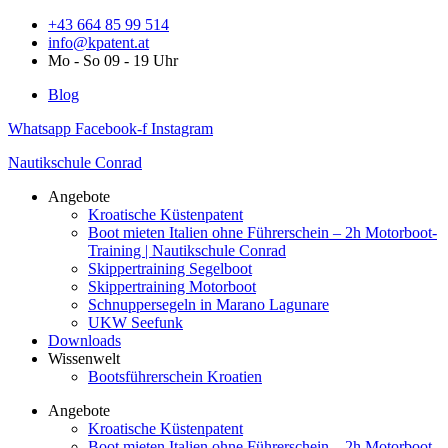
Zum
+43 664 85 99 514
Inhalt
info@kpatent.at
springen
Mo - So 09 - 19 Uhr
Blog
Whatsapp
Facebook-f
Instagram
Nautikschule Conrad
Angebote
Kroatische Küstenpatent
Boot mieten Italien ohne Führerschein – 2h Motorboot-
Training | Nautikschule Conrad
Skippertraining Segelboot
Skippertraining Motorboot
Schnuppersegeln in Marano Lagunare
UKW Seefunk
Downloads
Wissenwelt
Bootsführerschein Kroatien
Angebote
Kroatische Küstenpatent
Boot mieten Italien ohne Führerschein – 2h Motorboot-