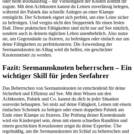
oder beim Bootsausflug – die Vielseitigkeit der Knoten kommt dir
zugute. Mit dem Achtknoten kannst du Leinen zuverlässig belegen,
während der Palstek das schnelle Anlegen an einer Klampe
ermöglicht. Der Schotstek eignet sich perfekt, um eine Leine sicher
zu befestigen. Und vergiss nicht den Stopperstek für einen festen
Halt. Diese praktischen Fähigkeiten sind nicht nur auf See nützlich,
sondern auch in deinem täglichen Leben unentbehrlich. Also nutze
sie, um Gegenstände zu fixieren, zu befestigen oder einfach nur um
deine Fähigkeiten zu perfektionieren. Die Anwendung der
Seemannsknoten im Alltag wird dir helfen, ein geschickter
Knotenmeister zu werden.
Fazit: Seemannsknoten beherrschen – Ein
wichtiger Skill für jeden Seefahrer
Das Beherrschen von Seemannsknoten ist entscheidend für deine
Sicherheit und Effizienz auf See. Mit dem Wissen um den
Achtknoten, Palstek und Co. kannst du dich in jeder Situation
souverän behaupten. Sei stolz auf deine Fähigkeit, Leinen mit einem
einfachen Schotstek zu belegen oder einen doppelten Palstek am
Ende einer Klampe zu fixieren. Die Prüfung deiner Knotenkunde
wird ein Kinderspiel sein, denn mit einem schnellen Rundtörn und
einem geschickten Kreuzknoten zeigst du deine Expertise. Übe
regelmäßig, um die Seemannsknoten im Schlaf zu beherrschen und