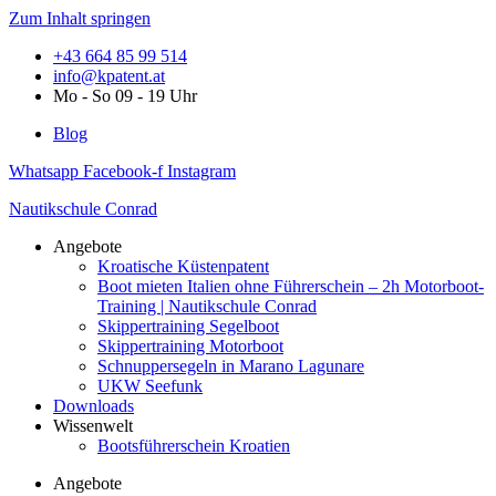
Zum Inhalt springen
+43 664 85 99 514
info@kpatent.at
Mo - So 09 - 19 Uhr
Blog
Whatsapp
Facebook-f
Instagram
Nautikschule Conrad
Angebote
Kroatische Küstenpatent
Boot mieten Italien ohne Führerschein – 2h Motorboot-
Training | Nautikschule Conrad
Skippertraining Segelboot
Skippertraining Motorboot
Schnuppersegeln in Marano Lagunare
UKW Seefunk
Downloads
Wissenwelt
Bootsführerschein Kroatien
Angebote