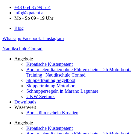
Zum
+43 664 85 99 514
Inhalt
info@kpatent.at
springen
Mo - So 09 - 19 Uhr
Blog
Whatsapp
Facebook-f
Instagram
Nautikschule Conrad
Angebote
Kroatische Küstenpatent
Boot mieten Italien ohne Führerschein – 2h Motorboot-
Training | Nautikschule Conrad
Skippertraining Segelboot
Skippertraining Motorboot
Schnuppersegeln in Marano Lagunare
UKW Seefunk
Downloads
Wissenwelt
Bootsführerschein Kroatien
Angebote
Kroatische Küstenpatent
Boot mieten Italien ohne Führerschein – 2h Motorboot-