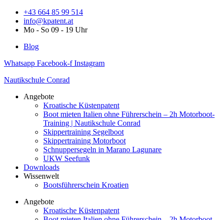
Zum
+43 664 85 99 514
Inhalt
info@kpatent.at
springen
Mo - So 09 - 19 Uhr
Blog
Whatsapp
Facebook-f
Instagram
Nautikschule Conrad
Angebote
Kroatische Küstenpatent
Boot mieten Italien ohne Führerschein – 2h Motorboot-
Training | Nautikschule Conrad
Skippertraining Segelboot
Skippertraining Motorboot
Schnuppersegeln in Marano Lagunare
UKW Seefunk
Downloads
Wissenwelt
Bootsführerschein Kroatien
Angebote
Kroatische Küstenpatent
Boot mieten Italien ohne Führerschein – 2h Motorboot-