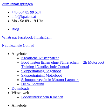
Zum Inhalt springen
+43 664 85 99 514
info@kpatent.at
Mo - So 09 - 19 Uhr
Blog
Whatsapp
Facebook-f
Instagram
Nautikschule Conrad
Angebote
Kroatische Küstenpatent
Boot mieten Italien ohne Führerschein – 2h Motorboot-
Training | Nautikschule Conrad
Skippertraining Segelboot
Skippertraining Motorboot
Schnuppersegeln in Marano Lagunare
UKW Seefunk
Downloads
Wissenwelt
Bootsführerschein Kroatien
Angebote