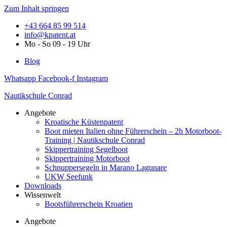
Zum Inhalt springen
+43 664 85 99 514
info@kpatent.at
Mo - So 09 - 19 Uhr
Blog
Whatsapp
Facebook-f
Instagram
Nautikschule Conrad
Angebote
Kroatische Küstenpatent
Boot mieten Italien ohne Führerschein – 2h Motorboot-
Training | Nautikschule Conrad
Skippertraining Segelboot
Skippertraining Motorboot
Schnuppersegeln in Marano Lagunare
UKW Seefunk
Downloads
Wissenwelt
Bootsführerschein Kroatien
Angebote