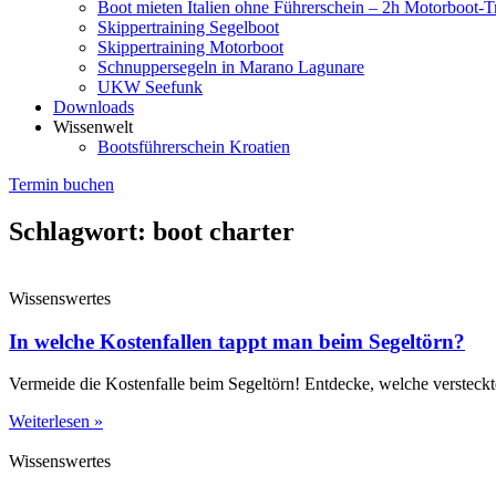
Boot mieten Italien ohne Führerschein – 2h Motorboot-T
Skippertraining Segelboot
Skippertraining Motorboot
Schnuppersegeln in Marano Lagunare
UKW Seefunk
Downloads
Wissenwelt
Bootsführerschein Kroatien
Termin buchen
Schlagwort: boot charter
Wissenswertes
In welche Kostenfallen tappt man beim Segeltörn?
Vermeide die Kostenfalle beim Segeltörn! Entdecke, welche versteckt
Weiterlesen »
Wissenswertes