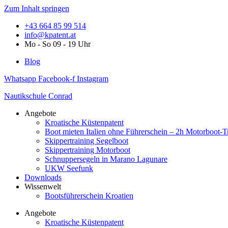
Zum Inhalt springen
+43 664 85 99 514
info@kpatent.at
Mo - So 09 - 19 Uhr
Blog
Whatsapp
Facebook-f
Instagram
Nautikschule Conrad
Angebote
Kroatische Küstenpatent
Boot mieten Italien ohne Führerschein – 2h Motorboot-T
Skippertraining Segelboot
Skippertraining Motorboot
Schnuppersegeln in Marano Lagunare
UKW Seefunk
Downloads
Wissenwelt
Bootsführerschein Kroatien
Angebote
Kroatische Küstenpatent