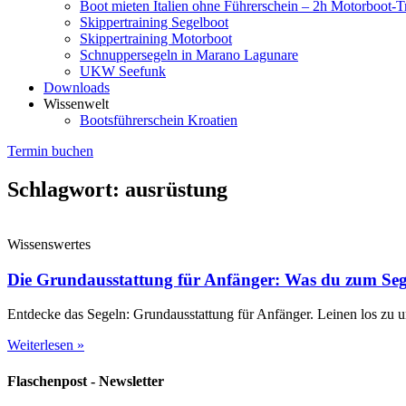
Boot mieten Italien ohne Führerschein – 2h Motorboot-T
Skippertraining Segelboot
Skippertraining Motorboot
Schnuppersegeln in Marano Lagunare
UKW Seefunk
Downloads
Wissenwelt
Bootsführerschein Kroatien
Termin buchen
Schlagwort: ausrüstung
Wissenswertes
Die Grundausstattung für Anfänger: Was du zum Seg
Entdecke das Segeln: Grundausstattung für Anfänger. Leinen los zu 
Weiterlesen »
Flaschenpost - Newsletter