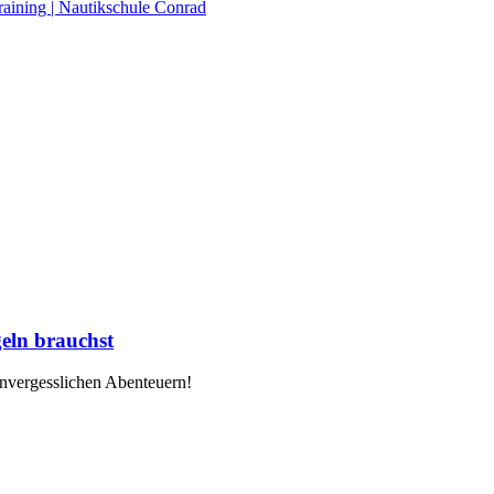
raining | Nautikschule Conrad
eln brauchst
unvergesslichen Abenteuern!