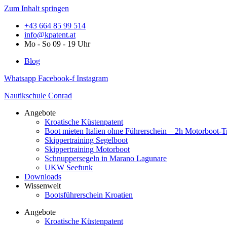
Zum Inhalt springen
+43 664 85 99 514
info@kpatent.at
Mo - So 09 - 19 Uhr
Blog
Whatsapp
Facebook-f
Instagram
Nautikschule Conrad
Angebote
Kroatische Küstenpatent
Boot mieten Italien ohne Führerschein – 2h Motorboot-T
Skippertraining Segelboot
Skippertraining Motorboot
Schnuppersegeln in Marano Lagunare
UKW Seefunk
Downloads
Wissenwelt
Bootsführerschein Kroatien
Angebote
Kroatische Küstenpatent