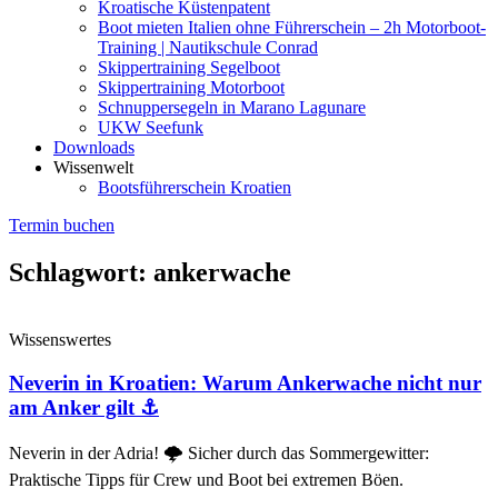
Kroatische Küstenpatent
Boot mieten Italien ohne Führerschein – 2h Motorboot-
Training | Nautikschule Conrad
Skippertraining Segelboot
Skippertraining Motorboot
Schnuppersegeln in Marano Lagunare
UKW Seefunk
Downloads
Wissenwelt
Bootsführerschein Kroatien
Termin buchen
Schlagwort: ankerwache
Wissenswertes
Neverin in Kroatien: Warum Ankerwache nicht nur
am Anker gilt ⚓
Neverin in der Adria! 🌩️ Sicher durch das Sommergewitter:
Praktische Tipps für Crew und Boot bei extremen Böen.