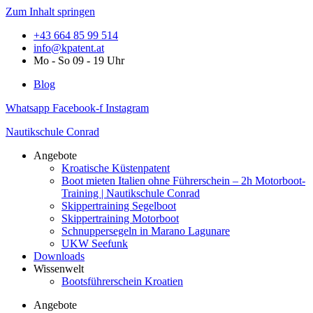
Zum Inhalt springen
+43 664 85 99 514
info@kpatent.at
Mo - So 09 - 19 Uhr
Blog
Whatsapp
Facebook-f
Instagram
Nautikschule Conrad
Angebote
Kroatische Küstenpatent
Boot mieten Italien ohne Führerschein – 2h Motorboot-
Training | Nautikschule Conrad
Skippertraining Segelboot
Skippertraining Motorboot
Schnuppersegeln in Marano Lagunare
UKW Seefunk
Downloads
Wissenwelt
Bootsführerschein Kroatien
Angebote