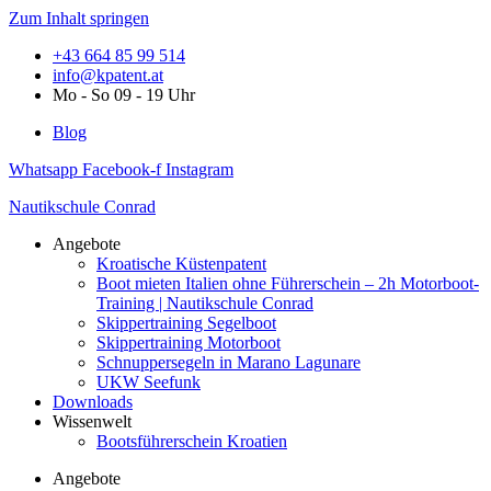
Zum Inhalt springen
+43 664 85 99 514
info@kpatent.at
Mo - So 09 - 19 Uhr
Blog
Whatsapp
Facebook-f
Instagram
Nautikschule Conrad
Angebote
Kroatische Küstenpatent
Boot mieten Italien ohne Führerschein – 2h Motorboot-
Training | Nautikschule Conrad
Skippertraining Segelboot
Skippertraining Motorboot
Schnuppersegeln in Marano Lagunare
UKW Seefunk
Downloads
Wissenwelt
Bootsführerschein Kroatien
Angebote