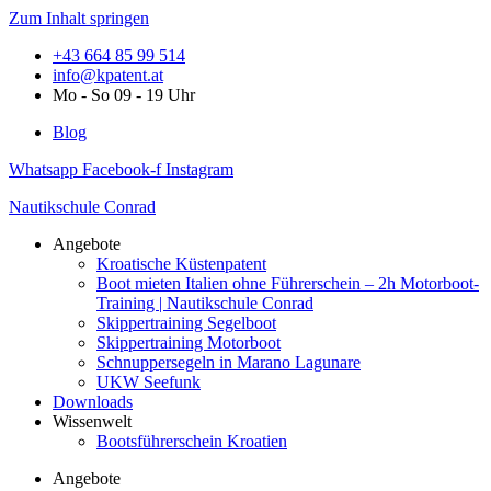
Zum Inhalt springen
+43 664 85 99 514
info@kpatent.at
Mo - So 09 - 19 Uhr
Blog
Whatsapp
Facebook-f
Instagram
Nautikschule Conrad
Angebote
Kroatische Küstenpatent
Boot mieten Italien ohne Führerschein – 2h Motorboot-
Training | Nautikschule Conrad
Skippertraining Segelboot
Skippertraining Motorboot
Schnuppersegeln in Marano Lagunare
UKW Seefunk
Downloads
Wissenwelt
Bootsführerschein Kroatien
Angebote