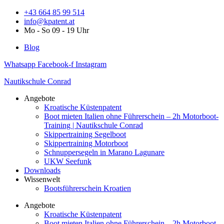
Zum
+43 664 85 99 514
Inhalt
info@kpatent.at
springen
Mo - So 09 - 19 Uhr
Blog
Whatsapp
Facebook-f
Instagram
Nautikschule Conrad
Angebote
Kroatische Küstenpatent
Boot mieten Italien ohne Führerschein – 2h Motorboot-
Training | Nautikschule Conrad
Skippertraining Segelboot
Skippertraining Motorboot
Schnuppersegeln in Marano Lagunare
UKW Seefunk
Downloads
Wissenwelt
Bootsführerschein Kroatien
Angebote
Kroatische Küstenpatent
Boot mieten Italien ohne Führerschein – 2h Motorboot-