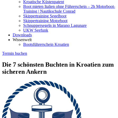
Kroatische Küstenpatent
Boot mieten Italien ohne Führerschein – 2h Motorboot-
Training | Nautikschule Conrad
Skippertraining Segelboot
Skippertraining Motorboot
Schnuppersegeln in Marano Lagunare
UKW Seefunk
Downloads
Wissenwelt
Bootsführerschein Kroatien
Termin buchen
Die 7 schönsten Buchten in Kroatien zum
sicheren Ankern