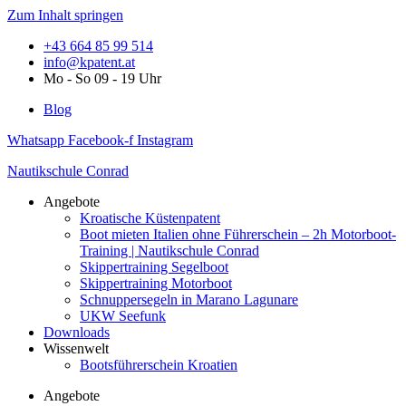
Zum Inhalt springen
+43 664 85 99 514
info@kpatent.at
Mo - So 09 - 19 Uhr
Blog
Whatsapp
Facebook-f
Instagram
Nautikschule Conrad
Angebote
Kroatische Küstenpatent
Boot mieten Italien ohne Führerschein – 2h Motorboot-
Training | Nautikschule Conrad
Skippertraining Segelboot
Skippertraining Motorboot
Schnuppersegeln in Marano Lagunare
UKW Seefunk
Downloads
Wissenwelt
Bootsführerschein Kroatien
Angebote