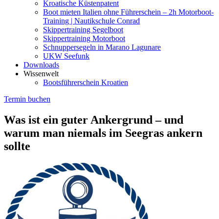
Kroatische Küstenpatent
Boot mieten Italien ohne Führerschein – 2h Motorboot-
Training | Nautikschule Conrad
Skippertraining Segelboot
Skippertraining Motorboot
Schnuppersegeln in Marano Lagunare
UKW Seefunk
Downloads
Wissenwelt
Bootsführerschein Kroatien
Termin buchen
Was ist ein guter Ankergrund – und
warum man niemals im Seegras ankern
sollte