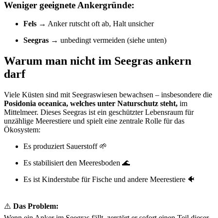
Weniger geeignete Ankergründe:
Fels
→ Anker rutscht oft ab, Halt unsicher
Seegras
→ unbedingt vermeiden (siehe unten)
Warum man nicht im Seegras ankern
darf
Viele Küsten sind mit Seegraswiesen bewachsen – insbesondere die
Posidonia oceanica, welches unter Naturschutz steht,
im
Mittelmeer. Dieses Seegras ist ein geschützter Lebensraum für
unzählige Meerestiere und spielt eine zentrale Rolle für das
Ökosystem:
Es produziert Sauerstoff 🌱
Es stabilisiert den Meeresboden 🌊
Es ist Kinderstube für Fische und andere Meerestiere 🐠
⚠️
Das Problem:
Wenn ein Anker im Seegras fällt, zerstört er sofort einen Teil dieser