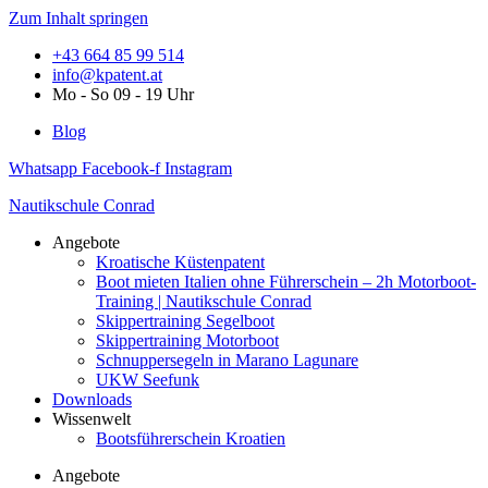
Zum Inhalt springen
+43 664 85 99 514
info@kpatent.at
Mo - So 09 - 19 Uhr
Blog
Whatsapp
Facebook-f
Instagram
Nautikschule Conrad
Angebote
Kroatische Küstenpatent
Boot mieten Italien ohne Führerschein – 2h Motorboot-
Training | Nautikschule Conrad
Skippertraining Segelboot
Skippertraining Motorboot
Schnuppersegeln in Marano Lagunare
UKW Seefunk
Downloads
Wissenwelt
Bootsführerschein Kroatien
Angebote