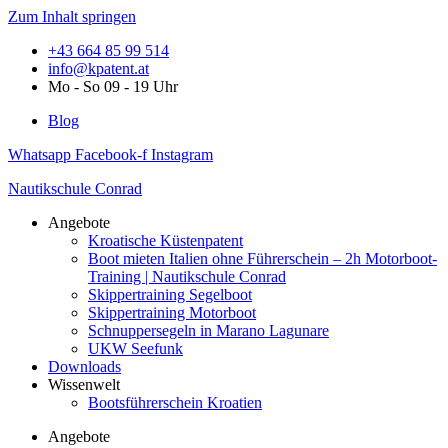
Zum Inhalt springen
+43 664 85 99 514
info@kpatent.at
Mo - So 09 - 19 Uhr
Blog
Whatsapp
Facebook-f
Instagram
Nautikschule Conrad
Angebote
Kroatische Küstenpatent
Boot mieten Italien ohne Führerschein – 2h Motorboot-
Training | Nautikschule Conrad
Skippertraining Segelboot
Skippertraining Motorboot
Schnuppersegeln in Marano Lagunare
UKW Seefunk
Downloads
Wissenwelt
Bootsführerschein Kroatien
Angebote