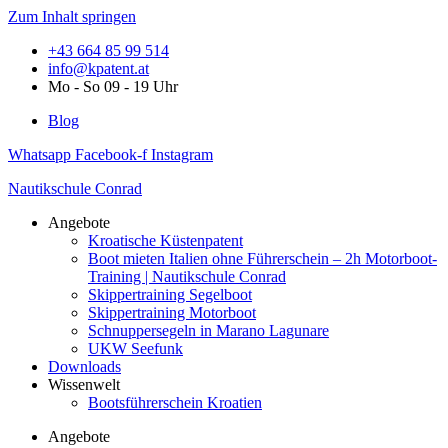
Zum Inhalt springen
+43 664 85 99 514
info@kpatent.at
Mo - So 09 - 19 Uhr
Blog
Whatsapp
Facebook-f
Instagram
Nautikschule Conrad
Angebote
Kroatische Küstenpatent
Boot mieten Italien ohne Führerschein – 2h Motorboot-
Training | Nautikschule Conrad
Skippertraining Segelboot
Skippertraining Motorboot
Schnuppersegeln in Marano Lagunare
UKW Seefunk
Downloads
Wissenwelt
Bootsführerschein Kroatien
Angebote