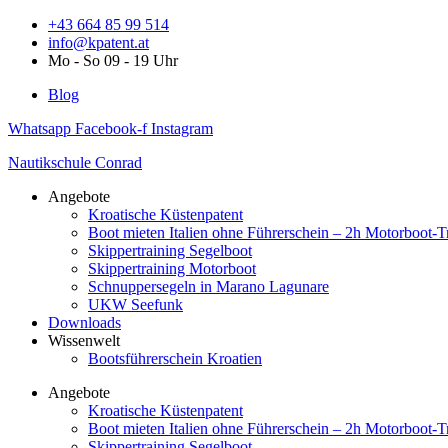
Zum
+43 664 85 99 514
Inhalt
info@kpatent.at
springen
Mo - So 09 - 19 Uhr
Blog
Whatsapp
Facebook-f
Instagram
Nautikschule Conrad
Angebote
Kroatische Küstenpatent
Boot mieten Italien ohne Führerschein – 2h Motorboot-T
Skippertraining Segelboot
Skippertraining Motorboot
Schnuppersegeln in Marano Lagunare
UKW Seefunk
Downloads
Wissenwelt
Bootsführerschein Kroatien
Angebote
Kroatische Küstenpatent
Boot mieten Italien ohne Führerschein – 2h Motorboot-T
Skippertraining Segelboot